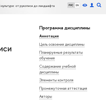
 культуре: от рукописи до ландшафта
РУС
EN
Программа дисциплины
Аннотация
Цель освоения дисциплины
иси
Планируемые результаты
обучения
Содержание учебной
дисциплины
Элементы контроля
Промежуточная аттестация
Авторы