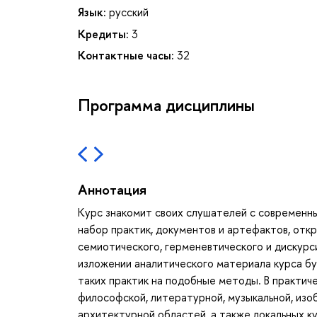
Язык:
русский
Кредиты:
3
Контактные часы:
32
Программа дисциплины
Аннотация
Курс знакомит своих слушателей с современн
набор практик, документов и артефактов, от
семиотического, герменевтического и дискурс
изложении аналитического материала курса буд
таких практик на подобные методы. В практич
философской, литературной, музыкальной, изо
архитектурной областей, а также локальных ку