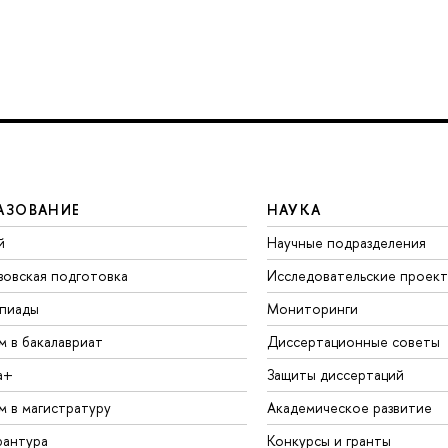
АЗОВАНИЕ
НАУКА
й
Научные подразделения
зовская подготовка
Исследовательские проек
пиады
Мониторинги
м в бакалавриат
Диссертационные советы
а+
Защиты диссертаций
м в магистратуру
Академическое развитие
рантура
Конкурсы и гранты