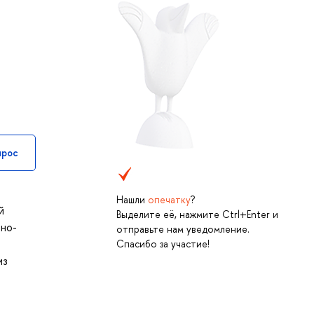
прос
Нашли
опечатку
?
й
Выделите её, нажмите Ctrl+Enter и
рно-
отправьте нам уведомление.
Спасибо за участие!
из