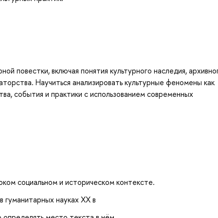
ой повестки, включая понятия культурного наследия, архивно
раторства. Научиться анализировать культурные феномены как
ва, события и практики с использованием современных
роком социальном и историческом контексте.
в гуманитарных науках XX в
о определять место текста в нём.