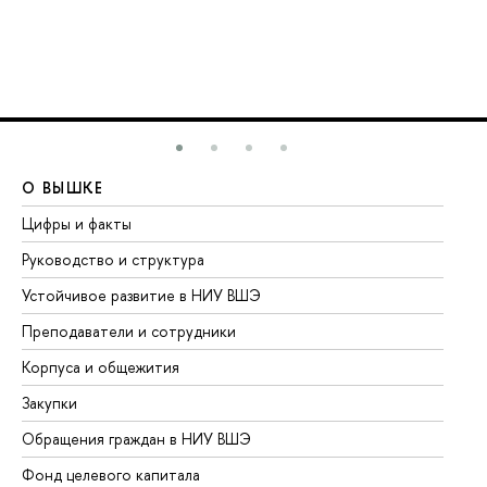
О ВЫШКЕ
О
Цифры и факты
Ли
Руководство и структура
До
Устойчивое развитие в НИУ ВШЭ
Ол
Преподаватели и сотрудники
Пр
Корпуса и общежития
Вы
Закупки
Пр
Обращения граждан в НИУ ВШЭ
Ас
Фонд целевого капитала
До