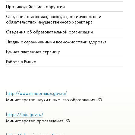
Противодействие коррупции
Це
Сведения о доходах, расходах, об имуществе и
Би
обязательствах имущественного характера
Об
Сведения об образовательной организации
Об
Людям с ограниченными возможностями здоровья
Единая платежная страница
Работа в Вышке
http://www.minobrnauki.gov.ru/
Министерство науки и высшего образования РФ
https://edu.gov.ru/
Министерство просвещения РФ