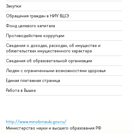
Закупки
Пр
Обращения граждан в НИУ ВШЭ
Ас
Фонд целевого капитала
До
Противодействие коррупции
Це
Сведения о доходах, расходах, об имуществе и
Би
обязательствах имущественного характера
Об
Сведения об образовательной организации
Об
Людям с ограниченными возможностями здоровья
Единая платежная страница
Работа в Вышке
http://www.minobrnauki.gov.ru/
Министерство науки и высшего образования РФ