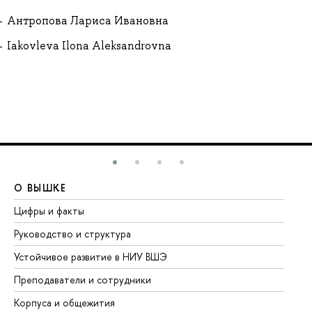
Антропова Лариса Ивановна
Iakovleva Ilona Aleksandrovna
О ВЫШКЕ
О
Цифры и факты
Ли
Руководство и структура
До
Устойчивое развитие в НИУ ВШЭ
Ол
Преподаватели и сотрудники
Пр
Корпуса и общежития
Вы