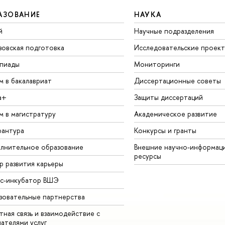
АЗОВАНИЕ
НАУКА
й
Научные подразделения
зовская подготовка
Исследовательские проек
пиады
Мониторинги
м в бакалавриат
Диссертационные советы
а+
Защиты диссертаций
м в магистратуру
Академическое развитие
рантура
Конкурсы и гранты
лнительное образование
Внешние научно-информац
ресурсы
р развития карьеры
ес-инкубатор ВШЭ
зовательные партнерства
ная связь и взаимодействие с
чателями услуг