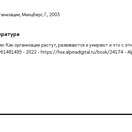
а
анизации, Минцберг, Г., 2003
ература
: Как организации растут, развиваются и умирают и что с эт
1481495 - 2022 - https://hse.alpinadigital.ru/book/24174 - Al