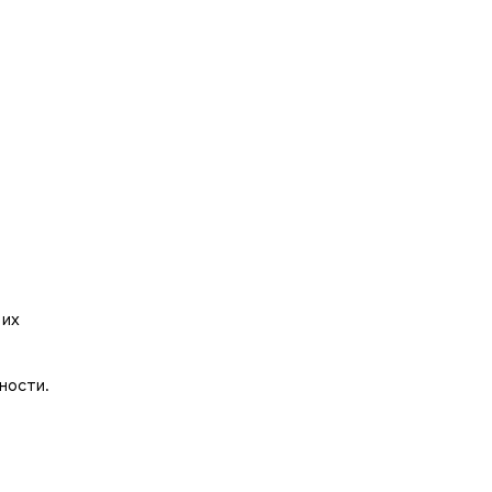
 их
ности.