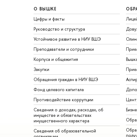
О ВЫШКЕ
ОБР
Цифры и факты
Лице
Руководство и структура
Дову
Устойчивое развитие в НИУ ВШЭ
Олим
Преподаватели и сотрудники
Прие
Корпуса и общежития
Вышк
Закупки
Прие
Обращения граждан в НИУ ВШЭ
Аспи
Фонд целевого капитала
Допо
Противодействие коррупции
Цент
Сведения о доходах, расходах, об
Бизн
имуществе и обязательствах
Обра
имущественного характера
Обрат
Сведения об образовательной
полу
организации