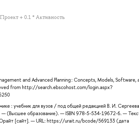
* Проект + 0.1 * Активность
а
 Management and Advanced Planning : Concepts, Models, Software, 
trieved from http://search.ebscohost.com/login.aspx?
6250
ике : учебник для вузов / под общей редакцией В. И. Сергеева
. — (Высшее образование). — ISBN 978-5-534-19672-6. — Текст
айт [сайт]. — URL: https://urait.ru/bcode/569133 (дата