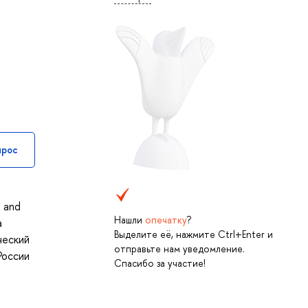
прос
 and
Нашли
опечатку
?
а
Выделите её, нажмите Ctrl+Enter и
ческий
отправьте нам уведомление.
России
Спасибо за участие!