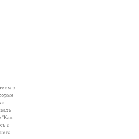
тием в
торые
ке
овать
 "Как
сь к
ашего