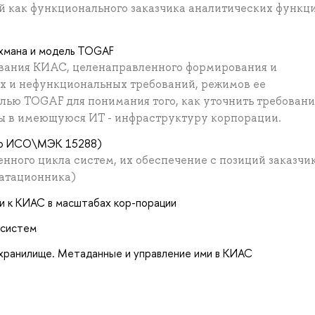
 как функционального заказчика аналитических функц
ахмана и модель TOGAF
ования КИАС, целенаправленного формирования и
 и нефункциональных требований, режимов ее
лью TOGAF для понимания того, как уточнить требовани
 в имеющуюся ИТ - инфраструктуру корпорации.
(по ИСО\МЭК 15288)
ного цикла систем, их обеспечение с позиций заказчи
уатационника)
и к КИАС в масштабах кор-порации
 систем
 хранилище. Метаданные и управление ими в КИАС