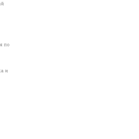
ий
я по
ка и