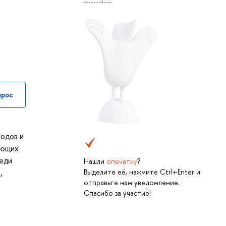
прос
одов и
ающих
реди
Нашли
опечатку
?
,
Выделите её, нажмите Ctrl+Enter и
отправьте нам уведомление.
Спасибо за участие!