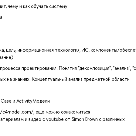
ит, чему и как обучать систему
а
а, цель, информационная технология, ИС, компоненты/обеспе
вание)
роцесса проектирования. Понятия "декомпозиция", "анализ", "
ых на знаниях. Концептуальный анализ предметной области
eCase и ActivityМодели
//c4model.com/, ещё можно ознакомиться
материалам и видео с youtube от Simon Brown с различных