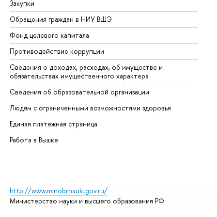
Закупки
Пр
Обращения граждан в НИУ ВШЭ
Ас
Фонд целевого капитала
До
Противодействие коррупции
Це
Сведения о доходах, расходах, об имуществе и
Би
обязательствах имущественного характера
Об
Сведения об образовательной организации
Об
Людям с ограниченными возможностями здоровья
Единая платежная страница
Работа в Вышке
http://www.minobrnauki.gov.ru/
Министерство науки и высшего образования РФ