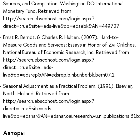
Sources, and Compilation. Washington DC: International
Monetary Fund. Retrieved from
http://search.ebscohost.com/login.aspx?
direct=true&site=eds-live&db=edsebk&AN=449707
Ernst R. Berndt, & Charles R. Hulten. (2007). Hard-to-
Measure Goods and Services: Essays in Honor of Zvi Griliches.
National Bureau of Economic Research, Inc. Retrieved from
http://search.ebscohost.com/login.aspx?
direct=true&site=eds-
live&db=edsrep&AN=edsrep.b.nbr.nberbk.bern07.1
Seasonal Adjustment as a Practical Problem. (1991). Elsevier,
North-Holland. Retrieved from
http://search.ebscohost.com/login.aspx?
direct=true&site=eds-
live&db=edsnar&AN=edsnar.oai.research.vu.nl.publications.
Авторы