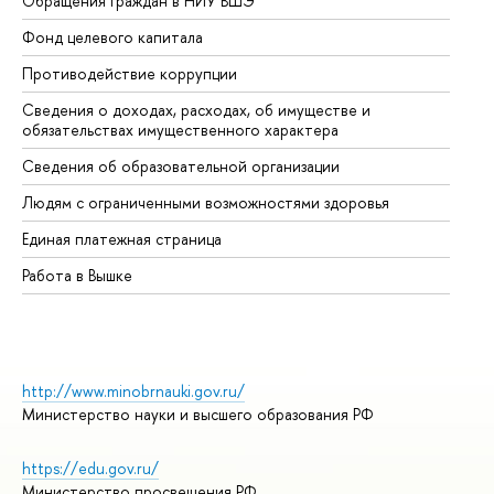
Обращения граждан в НИУ ВШЭ
Ас
Фонд целевого капитала
До
Противодействие коррупции
Це
Сведения о доходах, расходах, об имуществе и
Би
обязательствах имущественного характера
Об
Сведения об образовательной организации
Об
Людям с ограниченными возможностями здоровья
Единая платежная страница
Работа в Вышке
http://www.minobrnauki.gov.ru/
Министерство науки и высшего образования РФ
https://edu.gov.ru/
Министерство просвещения РФ