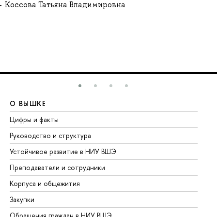
Коссова Татьяна Владимировна
О ВЫШКЕ
О
Цифры и факты
Ли
Руководство и структура
До
Устойчивое развитие в НИУ ВШЭ
Ол
Преподаватели и сотрудники
Пр
Корпуса и общежития
Вы
Закупки
Пр
Обращения граждан в НИУ ВШЭ
Ас