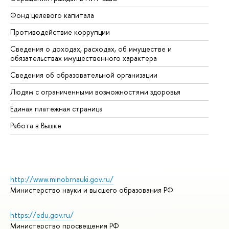
Фонд целевого капитала
До
Противодействие коррупции
Це
Сведения о доходах, расходах, об имуществе и
Би
обязательствах имущественного характера
Об
Сведения об образовательной организации
Об
Людям с ограниченными возможностями здоровья
Единая платежная страница
Работа в Вышке
http://www.minobrnauki.gov.ru/
Министерство науки и высшего образования РФ
https://edu.gov.ru/
Министерство просвещения РФ