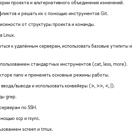
тории проекта и альтернативного объединения изменений.
ликтов и решать их с помощью инструментов Git.
висимости от структуры проекта и команды.
 Linux.
аться к удалённым серверам, использовать базовые утилиты и
ользованием стандартных инструментов (cat, less, more).
кторе nano и применять основные режимы работы.
ввода/вывода и использовать конвейеры (>, >>, <, |).
ды grep.
серверам по SSH.
ощью scp и rsync.
зованием screen и tmux.