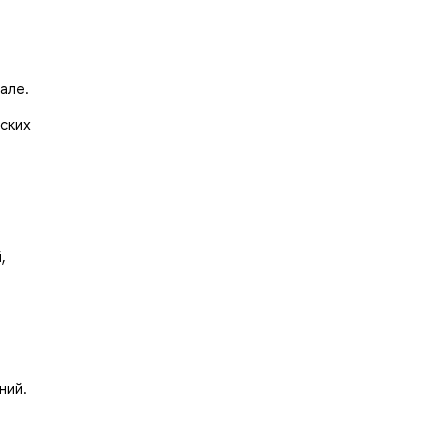
але.
еских
,
ний.