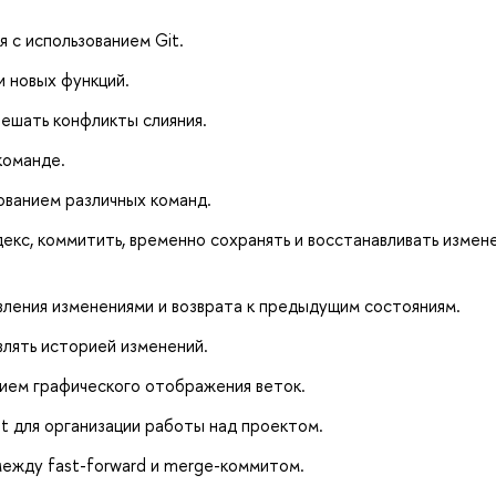
 с использованием Git.
и новых функций.
решать конфликты слияния.
команде.
зованием различных команд.
декс, коммитить, временно сохранять и восстанавливать измен
авления изменениями и возврата к предыдущим состояниям.
лять историей изменений.
нием графического отображения веток.
it для организации работы над проектом.
между fast-forward и merge-коммитом.