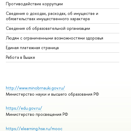
Противодействие коррупции
Це
Сведения о доходах, расходах, об имуществе и
Би
обязательствах имущественного характера
Об
Сведения об образовательной организации
Об
Людям с ограниченными возможностями здоровья
Единая платежная страница
Работа в Вышке
http://www.minobrnauki.gov.ru/
Министерство науки и высшего образования РФ
https://edu.gov.ru/
Министерство просвещения РФ
https://elearning.hse.ru/mooc