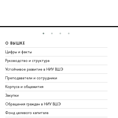
О ВЫШКЕ
О
Цифры и факты
Ли
Руководство и структура
До
Устойчивое развитие в НИУ ВШЭ
Ол
Преподаватели и сотрудники
Пр
Корпуса и общежития
Вы
Закупки
Пр
Обращения граждан в НИУ ВШЭ
Ас
Фонд целевого капитала
До