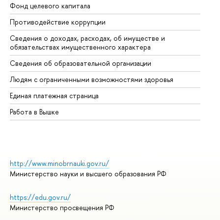
Фонд целевого капитала
До
Противодействие коррупции
Це
Сведения о доходах, расходах, об имуществе и
Би
обязательствах имущественного характера
Об
Сведения об образовательной организации
Об
Людям с ограниченными возможностями здоровья
Единая платежная страница
Работа в Вышке
http://www.minobrnauki.gov.ru/
Министерство науки и высшего образования РФ
https://edu.gov.ru/
Министерство просвещения РФ