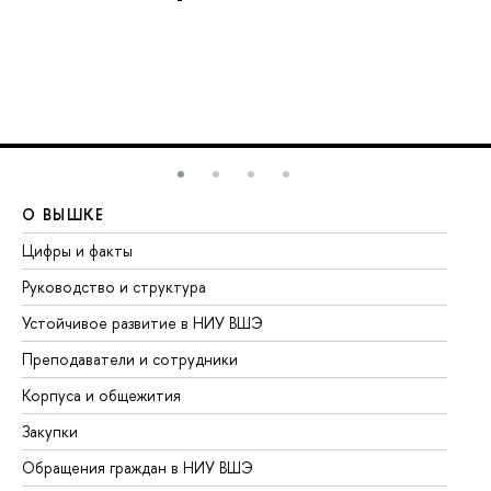
О ВЫШКЕ
О
Цифры и факты
Ли
Руководство и структура
До
Устойчивое развитие в НИУ ВШЭ
Ол
Преподаватели и сотрудники
Пр
Корпуса и общежития
Вы
Закупки
Пр
Обращения граждан в НИУ ВШЭ
Ас