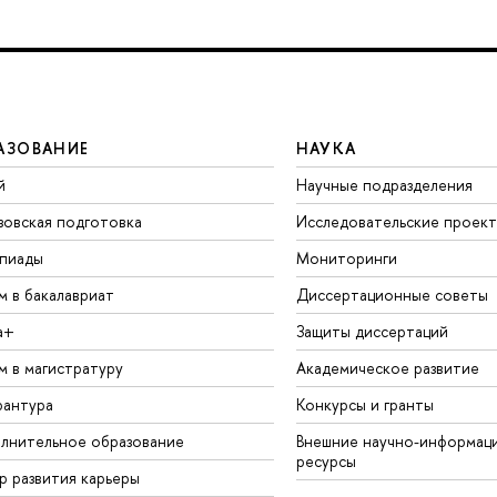
АЗОВАНИЕ
НАУКА
й
Научные подразделения
зовская подготовка
Исследовательские проек
пиады
Мониторинги
м в бакалавриат
Диссертационные советы
а+
Защиты диссертаций
м в магистратуру
Академическое развитие
рантура
Конкурсы и гранты
лнительное образование
Внешние научно-информац
ресурсы
р развития карьеры