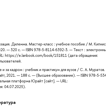
а
зация. Дилемма. Мастер-класс : учебное пособие / М. Кипнис.
20. — 320 с. — ISBN 978-5-8114-6392-3. — Текст : электронны
RL: https://e.lanbook.com/book/151811 (дата обращения:
ользователей.
и за кадром : учебник и практикум для вузов / С. А. Муратов.
айт, 2021. — 188 с. — (Высшее образование). — ISBN 978-5-53
ельная платформа Юрайт [сайт]. — URL:
я: 04.07.2025).
ература