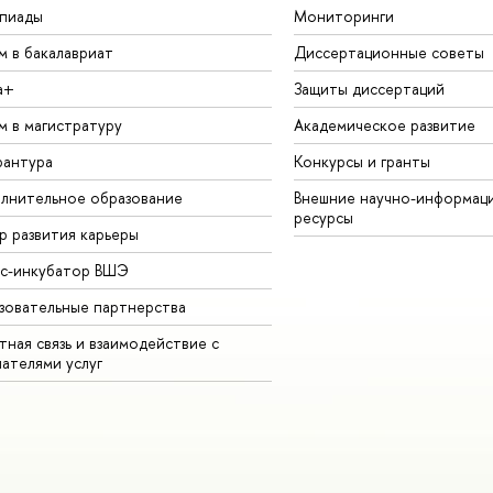
пиады
Мониторинги
м в бакалавриат
Диссертационные советы
а+
Защиты диссертаций
м в магистратуру
Академическое развитие
рантура
Конкурсы и гранты
лнительное образование
Внешние научно-информац
ресурсы
р развития карьеры
ес-инкубатор ВШЭ
зовательные партнерства
ная связь и взаимодействие с
чателями услуг