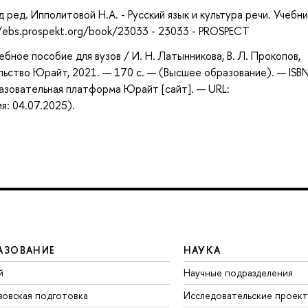
д ред. Ипполитовой Н.А. - Русский язык и культура речи. Учебни
//ebs.prospekt.org/book/23033 - 23033 - PROSPECT
бное пособие для вузов / И. Н. Латынникова, В. Л. Прокопов,
ельство Юрайт, 2021. — 170 с. — (Высшее образование). — ISB
азовательная платформа Юрайт [сайт]. — URL:
я: 04.07.2025).
АЗОВАНИЕ
НАУКА
й
Научные подразделения
зовская подготовка
Исследовательские проек