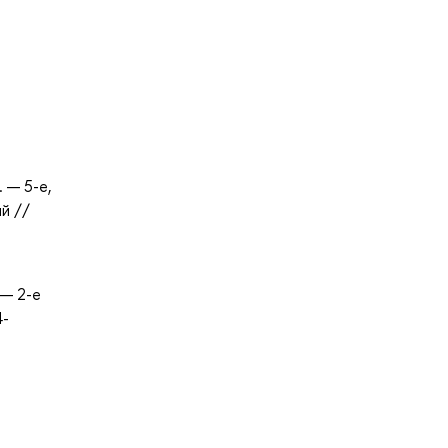
 — 5-е,
й //
 — 2-е
4-