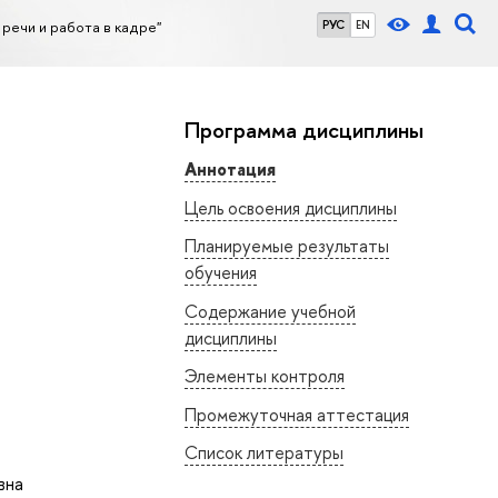
речи и работа в кадре"
РУС
EN
Программа дисциплины
Аннотация
Цель освоения дисциплины
Планируемые результаты
обучения
Содержание учебной
дисциплины
Элементы контроля
Промежуточная аттестация
Список литературы
вна