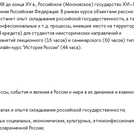
XIII до конца XV в., Российское (Московское) государство XVI–XV
енная Российская Федерация. В рамках курса объектами рассм
 станет опыт складывания российской государственности, а т
конфессиональные и т.д. процессы, имевшие место на террито
4 кредита) для студентов неисторических направлений и
нятий лекционного (16 часов) и семинарского (60 часов) тип
айн-курс "История России" (44 часа).
ы, события и явления в России и мире в их динамике и взаимо
апах и опыте складывания российской государственности;
х социальных, экономических, культурных, этноконфессионал
 современной России;