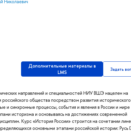
й Николаевич
Дополнительные материалы в
Задать во
LMS
рических направлений и специальностей НИУ ВШЭ нацелен на
 российского общества посредством развития исторического
е и синхронные процессы, события и явления в России и мире 
ципами историзма и основываясь на достижениях современной
исциплин. Курс «История России» строится на сочетании лине
пределяющихся основными этапами российской истории: Русь I