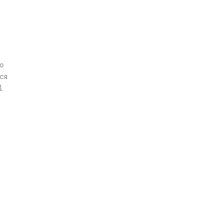
о
ся
1