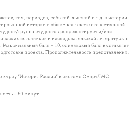
етов, тем, периодов, событий, явлений и т.д. в истории
нтированной истории в общем контексте отечественной
тудент/группа студентов репрезентирует и/или
рических источников и исследовательской литературы п
. Максимальный балл – 10; одинаковый балл выставляет
подготовке проекта. Продолжительность представления 
по курсу "История России" в системе СмартЛМС
ость – 60 минут.