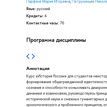
Парфеня Мария Игоревна
,
Петрухинцев Никола
Язык:
русский
Кредиты:
4
Контактные часы:
76
Программа дисциплины
Аннотация
Курс «История России» для студентов неисто
формирование общегражданской идентичности
сознания и способности осмысливать диахронны
динамике и взаимосвязи, руководствуясь прин
исторической науки и смежных гуманитарных д
хронологического и проблемного принципов, о