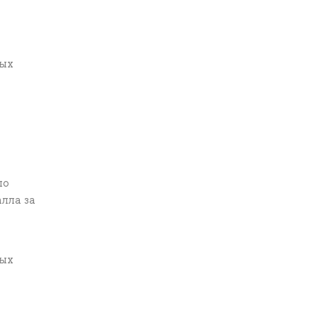
рых
по
лла за
рых