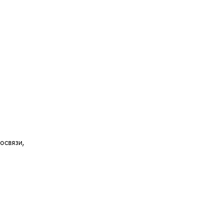
освязи,