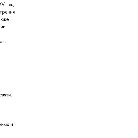
II вв.,
отрения
акже
рии
ов.
связи,
ьных и