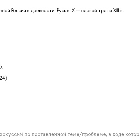
й России в древности. Русь в IX — первой трети XIII в.
).
24)
искуссий по поставленной теме/проблеме, в ходе кото