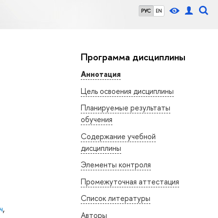
РУС
EN
Программа дисциплины
Аннотация
Цель освоения дисциплины
Планируемые результаты
обучения
Содержание учебной
дисциплины
Элементы контроля
Промежуточная аттестация
Список литературы
ч
,
Авторы