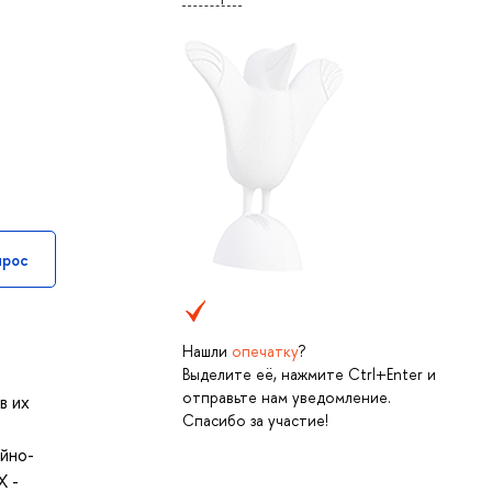
прос
Нашли
опечатку
?
Выделите её, нажмите Ctrl+Enter и
отправьте нам уведомление.
в их
Спасибо за участие!
йно-
X -