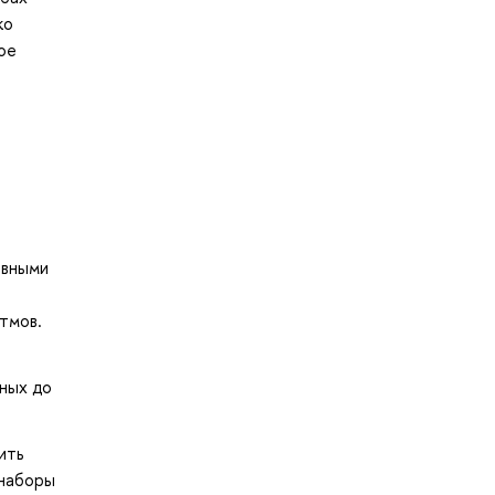
ко
ое
овными
тмов.
нных до
ить
 наборы