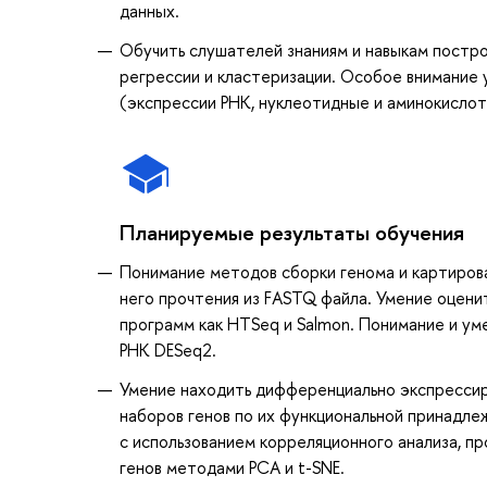
данных.
Обучить слушателей знаниям и навыкам постро
регрессии и кластеризации. Особое внимание 
(экспрессии РНК, нуклеотидные и аминокисло
Планируемые результаты обучения
Понимание методов сборки генома и картирова
него прочтения из FASTQ файла. Умение оценит
программ как HTSeq и Salmon. Понимание и ум
РНК DESeq2.
Умение находить дифференциально экспрессир
наборов генов по их функциональной принадле
с использованием корреляционного анализа, 
генов методами PCA и t-SNE.