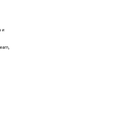
 и
earn,