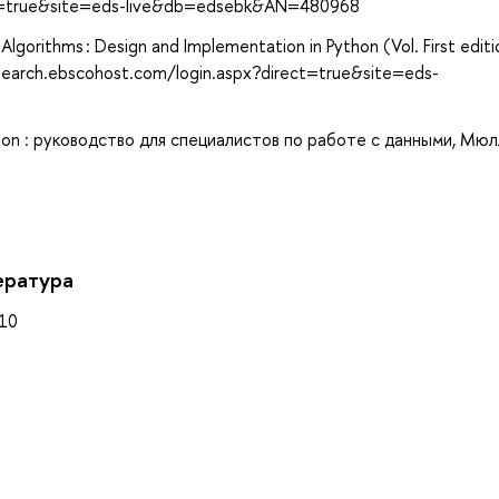
ect=true&site=eds-live&db=edsebk&AN=480968
s Algorithms : Design and Implementation in Python (Vol. First editi
/search.ebscohost.com/login.aspx?direct=true&site=eds-
n : руководство для специалистов по работе с данными, Мюлл
ература
010