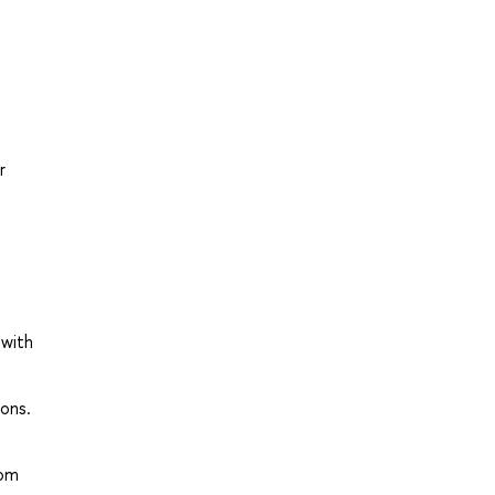
r
 with
ons.
rom