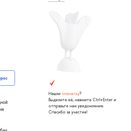
прос
Нашли
опечатку
?
Выделите её, нажмите Ctrl+Enter и
дной
отправьте нам уведомление.
ия
Спасибо за участие!
обах