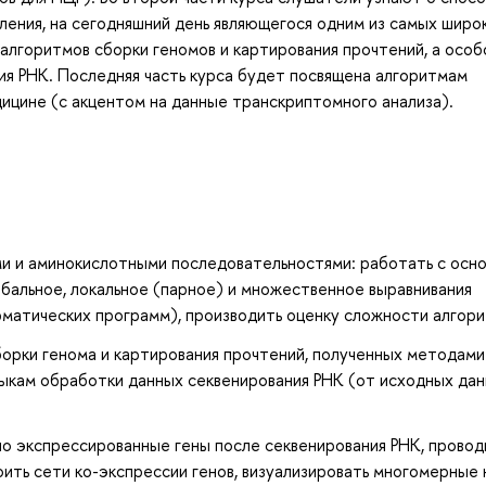
ления, на сегодняшний день являющегося одним из самых широ
алгоритмов сборки геномов и картирования прочтений, а особ
я РНК. Последняя часть курса будет посвящена алгоритмам
ицине (с акцентом на данные транскриптомного анализа).
и и аминокислотными последовательностями: работать с осн
обальное, локальное (парное) и множественное выравнивания
матических программ), производить оценку сложности алгори
орки генома и картирования прочтений, полученных методами
выкам обработки данных секвенирования РНК (от исходных да
о экспрессированные гены после секвенирования РНК, провод
ить сети ко-экспрессии генов, визуализировать многомерные