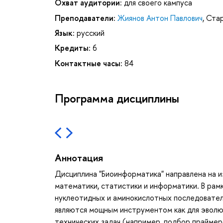
Охват аудитории:
для своего кампуса
Преподаватели:
Жиянов Антон Павлович
,
Стар
Язык:
русский
Кредиты:
6
Контактные часы:
84
Программа дисциплины
Аннотация
Дисциплина "Биоинформатика" направлена на и
математики, статистики и информатики. В рам
нуклеотидных и аминокислотных последовател
являются мощным инструментом как для эволюц
технических задач (например, подбор праймер