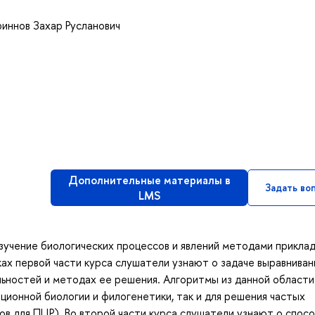
иннов Захар Русланович
Дополнительные материалы в
Задать во
LMS
зучение биологических процессов и явлений методами прикла
ках первой части курса слушатели узнают о задаче выравниван
ьностей и методах ее решения. Алгоритмы из данной области
ионной биологии и филогенетики, так и для решения частых
ов для ПЦР). Во второй части курса слушатели узнают о спос