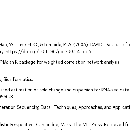
а
, Gao, W., Lane, H. C., & Lempicki, R. A. (2003). DAVID: Database fo
very. https://doi.org/10.1186/gb-2003-4-5-p3
A: an R package for weighted correlation network analysis.
 ; Bioinformatics.
erated estimation of fold change and dispersion for RNA-seq data
0550-8
eration Sequencing Data : Techniques, Approaches, and Applicati
bilistic Perspective. Cambridge, Mass: The MIT Press. Retrieved f