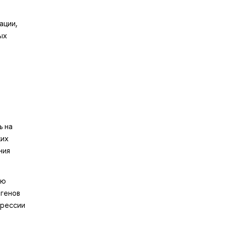
ации,
ых
ь на
ких
ния
ию
 генов
прессии