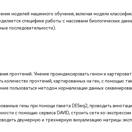
ения моделей машинного обучения, включая модели классифик
уделяется специфике работы с массивами биологических данн
тные последовательности).
ния прочтений. Умение проиндексировать геном и картироват
ь количество прочтений, картированных на ген, с помощью та
ение пользоваться методом нормализации данных секвенирова
ованные гены при помощи пакета DESeq2, проводить аннотац
жности с помощью сервиса DAVID, строить сети ко-экспрессии
проводить двумерную и трехмерную визуализацию матрицы экс