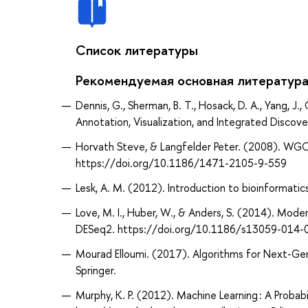
Список литературы
Рекомендуемая основная литератур
Dennis, G., Sherman, B. T., Hosack, D. A., Yang, J.
Annotation, Visualization, and Integrated Disco
Horvath Steve, & Langfelder Peter. (2008). WGCN
https://doi.org/10.1186/1471-2105-9-559
Lesk, A. M. (2012). Introduction to bioinformatics
Love, M. I., Huber, W., & Anders, S. (2014). Mod
DESeq2. https://doi.org/10.1186/s13059-014-
Mourad Elloumi. (2017). Algorithms for Next-Gen
Springer.
Murphy, K. P. (2012). Machine Learning : A Proba