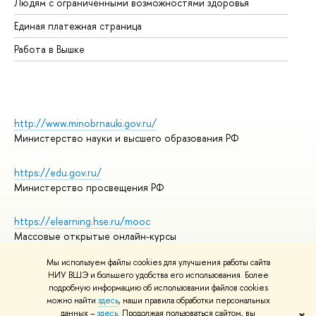
Людям с ограниченными возможностями здоровья
Единая платежная страница
Работа в Вышке
http://www.minobrnauki.gov.ru/
Министерство науки и высшего образования РФ
https://edu.gov.ru/
Министерство просвещения РФ
https://elearning.hse.ru/mooc
Массовые открытые онлайн-курсы
Мы используем файлы cookies для улучшения работы сайта
НИУ ВШЭ и большего удобства его использования. Более
подробную информацию об использовании файлов cookies
© НИУ ВШЭ 1993–2026
Адреса и контакты
можно найти
здесь
, наши правила обработки персональных
Условия использования материалов
данных –
здесь
. Продолжая пользоваться сайтом, вы