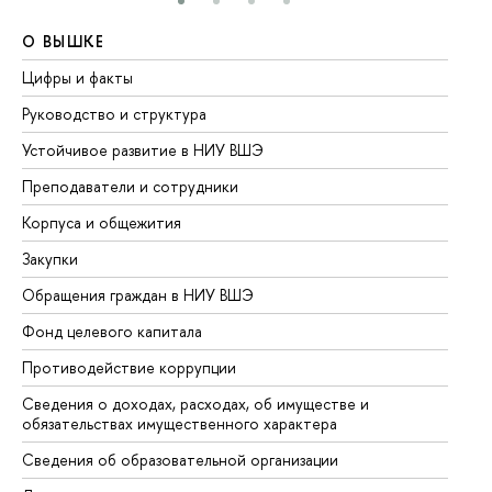
О ВЫШКЕ
О
Цифры и факты
Ли
Руководство и структура
До
Устойчивое развитие в НИУ ВШЭ
Ол
Преподаватели и сотрудники
Пр
Корпуса и общежития
Вы
Закупки
Пр
Обращения граждан в НИУ ВШЭ
Ас
Фонд целевого капитала
До
Противодействие коррупции
Це
Сведения о доходах, расходах, об имуществе и
Би
обязательствах имущественного характера
Об
Сведения об образовательной организации
Об