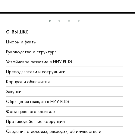
О ВЫШКЕ
О
Цифры и факты
Ли
Руководство и структура
До
Устойчивое развитие в НИУ ВШЭ
Ол
Преподаватели и сотрудники
Пр
Корпуса и общежития
Вы
Закупки
Пр
Обращения граждан в НИУ ВШЭ
Ас
Фонд целевого капитала
До
Противодействие коррупции
Це
Сведения о доходах, расходах, об имуществе и
Би