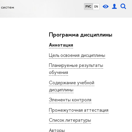
 систем
РУС
EN
Программа дисциплины
Аннотация
Цель освоения дисциплины
Планируемые результаты
обучения
Содержание учебной
дисциплины
Элементы контроля
Промежуточная аттестация
Список литературы
Авторы