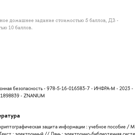
онное домашнее задание стоимостью 5 баллов, ДЗ -
ью 10 баллов.
а
онная безопасность - 978-5-16-016583-7 - ИНФРА-М - 2023 -
- 1898839 - ZNANIUM
ература
 криптографическая защита информации : учебное пособие / М.
Текст : электронный // Лань : электронно-библиотечная сист