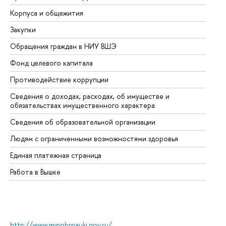
Корпуса и общежития
Вы
Закупки
Пр
Обращения граждан в НИУ ВШЭ
Ас
Фонд целевого капитала
До
Противодействие коррупции
Це
Сведения о доходах, расходах, об имуществе и
Би
обязательствах имущественного характера
Об
Сведения об образовательной организации
Об
Людям с ограниченными возможностями здоровья
Единая платежная страница
Работа в Вышке
http://www.minobrnauki.gov.ru/