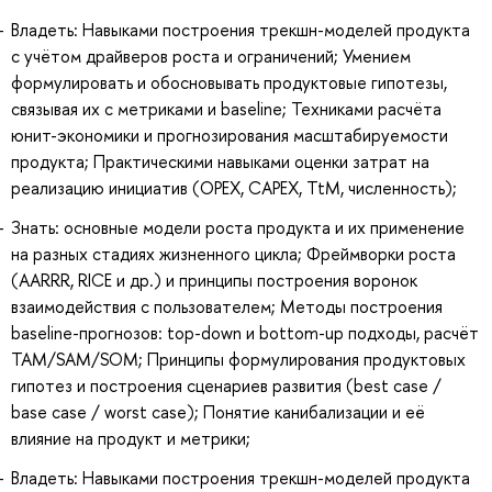
Владеть: Навыками построения трекшн-моделей продукта
с учётом драйверов роста и ограничений; Умением
формулировать и обосновывать продуктовые гипотезы,
связывая их с метриками и baseline; Техниками расчёта
юнит-экономики и прогнозирования масштабируемости
продукта; Практическими навыками оценки затрат на
реализацию инициатив (OPEX, CAPEX, TtM, численность);
Знать: основные модели роста продукта и их применение
на разных стадиях жизненного цикла; Фреймворки роста
(AARRR, RICE и др.) и принципы построения воронок
взаимодействия с пользователем; Методы построения
baseline-прогнозов: top-down и bottom-up подходы, расчёт
TAM/SAM/SOM; Принципы формулирования продуктовых
гипотез и построения сценариев развития (best case /
base case / worst case); Понятие канибализации и её
влияние на продукт и метрики;
Владеть: Навыками построения трекшн-моделей продукта