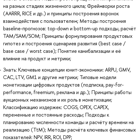
на разных стадиях жизненного цикла; Фреймворки роста
(AARRR, RICE и др.) и принципы построения воронок
взаимодействия с пользователем; Методы построения
baseline-прогнозов: top-down и bottom-up подходы, расчёт
TAM/SAM/SOM; Принципы формулирования продуктовых
гипотез и построения сценариев развития (best case /
base case / worst case); Понятие канибализации и её
влияние на продукт и метрики;
Знать: Ключевые концепции юнит-экономики: ARPU, GMV,
CAC, LTV, GM1 и другие метрики; Типовые модели
монетизации цифровых продуктов (подписка, pay-for-
performance, freemium, реклама и др.); Принципы работы
аукционных механизмов и их роль в монетизации;
Классификацию издержек: COGS, OPEX, CAPEX,
переменные и постоянные расходы; Подходы к
планированию численности команды и расчёту времени на
реализацию (TtM); Методы расчёта ключевых финансовых
показателей: NPV, IRR, ROI, DPP;