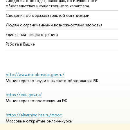
Сведения о доходах, расходах, об имуществе и
Би
обязательствах имущественного характера
Об
Сведения об образовательной организации
Об
Людям с ограниченными возможностями здоровья
Единая платежная страница
Работа в Вышке
http://www.minobrnauki.gov.ru/
Министерство науки и высшего образования РФ
https://edu.gov.ru/
Министерство просвещения РФ
https://elearning.hse.ru/mooc
Массовые открытые онлайн-курсы