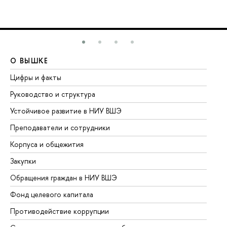
О ВЫШКЕ
О
Цифры и факты
Ли
Руководство и структура
До
Устойчивое развитие в НИУ ВШЭ
Ол
Преподаватели и сотрудники
Пр
Корпуса и общежития
Вы
Закупки
Пр
Обращения граждан в НИУ ВШЭ
Ас
Фонд целевого капитала
До
Противодействие коррупции
Це