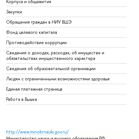
Корпуса и общежития
Вы
Закупки
Пр
Обращения граждан в НИУ ВШЭ
Ас
Фонд целевого капитала
До
Противодействие коррупции
Це
Сведения о доходах, расходах, об имуществе и
Би
обязательствах имущественного характера
Об
Сведения об образовательной организации
Об
Людям с ограниченными возможностями здоровья
Единая платежная страница
Работа в Вышке
http://www.minobrnauki.gov.ru/
Министерство науки и высшего образования РФ