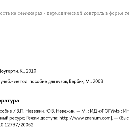
вность на семинарах - периодический контроль в форме т
а
Доугерти, К., 2010
чеб.- метод. пособие для вузов, Вербик, М., 2008
ература
пособие / В.П. Невежин, Ю.В. Невежин. — М. : ИД «ФОРУМ» : И
нный ресурс; Режим доступа: http://www.znanium.com]. — (Вы
/10.12737/20052.