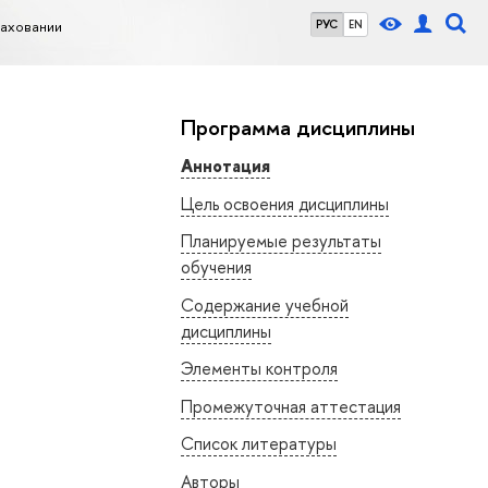
раховании
РУС
EN
Программа дисциплины
Аннотация
Цель освоения дисциплины
Планируемые результаты
обучения
Содержание учебной
дисциплины
Элементы контроля
Промежуточная аттестация
Список литературы
Авторы