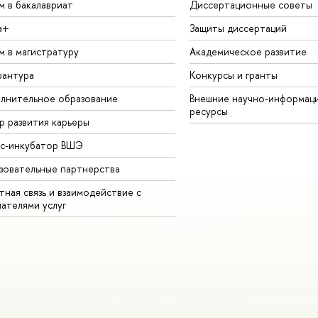
м в бакалавриат
Диссертационные советы
а+
Защиты диссертаций
м в магистратуру
Академическое развитие
рантура
Конкурсы и гранты
лнительное образование
Внешние научно-информац
ресурсы
р развития карьеры
ес-инкубатор ВШЭ
зовательные партнерства
ная связь и взаимодействие с
чателями услуг