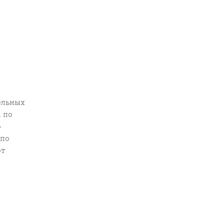
ельных
 по
ю
 по
от