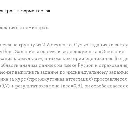
контроль в форме тестов
лекциях и семинарах.
ется на группу из 2-3 студенто. Сутью задания является
Python. Задание выдается в виде документа «Описание
ания к результату, а также критерии оценивания. В отд
 области анализа данных на языке Python и страхования,
 может выполнить задание по индивидуальному задани
нка за курс (промежуточная аттестация) проставляется
0,7) + результат экзамена (вес=0,3), он освобождается 