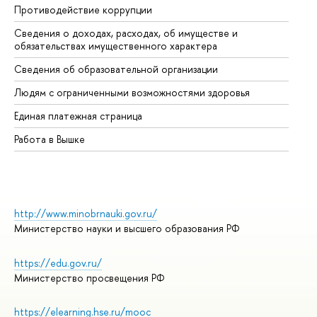
Противодействие коррупции
Це
Сведения о доходах, расходах, об имуществе и
Би
обязательствах имущественного характера
Об
Сведения об образовательной организации
Об
Людям с ограниченными возможностями здоровья
Единая платежная страница
Работа в Вышке
http://www.minobrnauki.gov.ru/
Министерство науки и высшего образования РФ
https://edu.gov.ru/
Министерство просвещения РФ
https://elearning.hse.ru/mooc