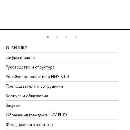
О ВЫШКЕ
О
Цифры и факты
Ли
Руководство и структура
До
Устойчивое развитие в НИУ ВШЭ
Ол
Преподаватели и сотрудники
Пр
Корпуса и общежития
Вы
Закупки
Пр
Обращения граждан в НИУ ВШЭ
Ас
Фонд целевого капитала
До