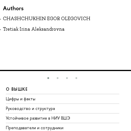
Authors
CHASHCHUKHIN EGOR OLEGOVICH
Tretiak Irina Aleksandrovna
О ВЫШКЕ
О
Цифры и факты
Ли
Руководство и структура
До
Устойчивое развитие в НИУ ВШЭ
Ол
Преподаватели и сотрудники
Пр