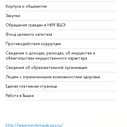
Корпуса и общежития
Вы
Закупки
Пр
Обращения граждан в НИУ ВШЭ
Ас
Фонд целевого капитала
До
Противодействие коррупции
Це
Сведения о доходах, расходах, об имуществе и
Би
обязательствах имущественного характера
Об
Сведения об образовательной организации
Об
Людям с ограниченными возможностями здоровья
Единая платежная страница
Работа в Вышке
http://www.minobrnauki.gov.ru/