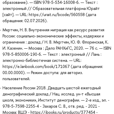
образование). — ISBN 978-5-534-16008-6. — Текст :
электронный // Образовательная платформа Юрайт
[сайт]. — URL: https://urait.ru/bcode/560558 (дата
обращения: 02.07.2026).
Мкртчян, Н. В. Внутренняя миграция как ресурс развития
России: социально-экономические эффекты, издержки и
ограничения : доклад / Н. В. Мкртчян, Ю. Ф. Флоринская, К.
И. Казенин. — Москва : Дело РАНХиГС, 2020. — 76 с. — ISBN
978-5-850006-190-6. — Текст : электронный // Лань :
электронно-библиотечная система. — URL:
https://e.lanbook.com/book/171067 (дата обращения:
00.00.0000). — Режим доступа: для авториз.
пользователей.
Население России 2018. Двадцать шестой ежегодный
демографический доклад / Нац. исслед. ун-т «Высшая
школя, экономики», Институт демографии. — 2-е изд., эл. -
978-5-7598-2255-4 - Захаров С. В., отв. ред. - 2021 -
Москва: ВШЭ - https://ibooks.ru/products/377454 -