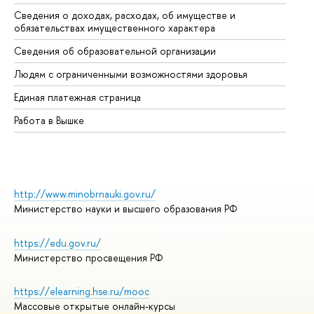
Сведения о доходах, расходах, об имуществе и
Би
обязательствах имущественного характера
Об
Сведения об образовательной организации
Об
Людям с ограниченными возможностями здоровья
Единая платежная страница
Работа в Вышке
http://www.minobrnauki.gov.ru/
Министерство науки и высшего образования РФ
https://edu.gov.ru/
Министерство просвещения РФ
https://elearning.hse.ru/mooc
Массовые открытые онлайн-курсы