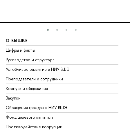
О ВЫШКЕ
О
Цифры и факты
Ли
Руководство и структура
До
Устойчивое развитие в НИУ ВШЭ
Ол
Преподаватели и сотрудники
Пр
Корпуса и общежития
Вы
Закупки
Пр
Обращения граждан в НИУ ВШЭ
Ас
Фонд целевого капитала
До
Противодействие коррупции
Це