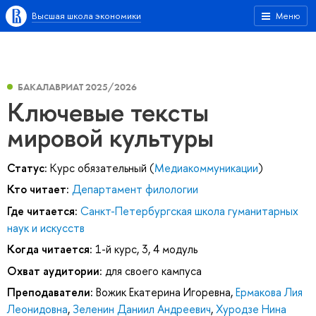
Высшая школа экономики
Меню
БАКАЛАВРИАТ 2025/2026
Ключевые тексты
мировой культуры
Статус:
Курс обязательный (
Медиакоммуникации
)
Кто читает:
Департамент филологии
Где читается:
Санкт-Петербургская школа гуманитарных
наук и искусств
Когда читается:
1-й курс, 3, 4 модуль
Охват аудитории:
для своего кампуса
Преподаватели:
Вожик Екатерина Игоревна
,
Ермакова Лия
Леонидовна
,
Зеленин Даниил Андреевич
,
Хуродзе Нина