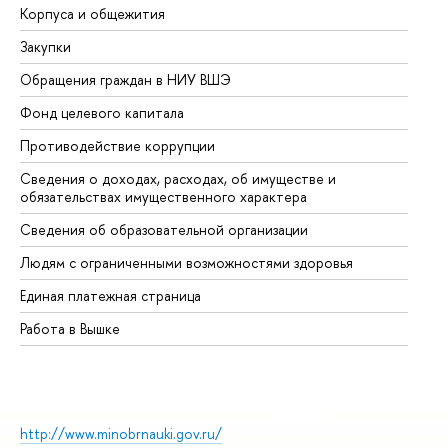
Корпуса и общежития
Вы
Закупки
Пр
Обращения граждан в НИУ ВШЭ
Ас
Фонд целевого капитала
До
Противодействие коррупции
Це
Сведения о доходах, расходах, об имуществе и
Би
обязательствах имущественного характера
Об
Сведения об образовательной организации
Об
Людям с ограниченными возможностями здоровья
Единая платежная страница
Работа в Вышке
http://www.minobrnauki.gov.ru/