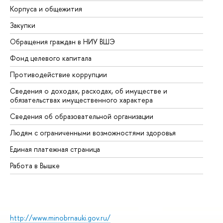
Корпуса и общежития
Вы
Закупки
Пр
Обращения граждан в НИУ ВШЭ
Ас
Фонд целевого капитала
До
Противодействие коррупции
Це
Сведения о доходах, расходах, об имуществе и
Би
обязательствах имущественного характера
Об
Сведения об образовательной организации
Об
Людям с ограниченными возможностями здоровья
Единая платежная страница
Работа в Вышке
http://www.minobrnauki.gov.ru/