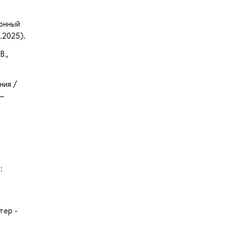
ронный
.2025).
В.,
ния /
 —
:
тер -