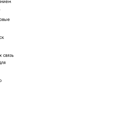
янием
.
повые
ск
 связь
для
ю