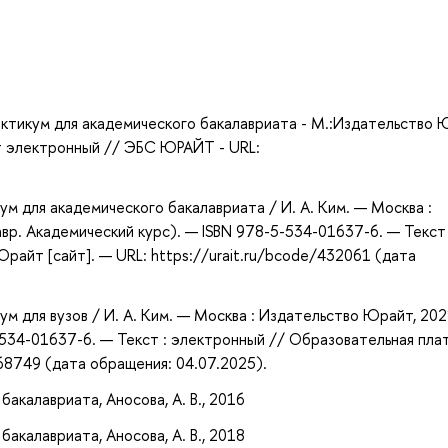
а
икум для академического бакалавриата - М.:Издательство 
ст электронный // ЭБС ЮРАЙТ - URL:
ум для академического бакалавриата / И. А. Ким. — Москва :
вр. Академический курс). — ISBN 978-5-534-01637-6. — Текст 
айт [сайт]. — URL: https://urait.ru/bcode/432061 (дата
ум для вузов / И. А. Ким. — Москва : Издательство Юрайт, 202
-534-01637-6. — Текст : электронный // Образовательная пл
468749 (дата обращения: 04.07.2025).
акалавриата, Аносова, А. В., 2016
акалавриата, Аносова, А. В., 2018