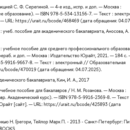
цией С. Ф. Серегиной. — 4-е изд., испр. и доп. — Москва :
е образование). — ISBN 978-5-534-13156-7. — Текст : элект
 URL: https://urait.ru/bcode/468469 (дата обращения: 04.07
учеб. пособие для академического бакалавриата, Аносова, А. 
: учебное пособие для среднего профессионального образова
рераб. и доп. — Москва : Издательство Юрайт, 2021. — 184 с.
-5-9916-9667-8. — Текст : электронный // Образовательная
.ru/bcode/470019 (дата обращения: 04.07.2025).
демического бакалавриата, Ким, И. А., 2017
чебное пособие для бакалавров / Н. М. Розанова. — Москва :
вр. Академический курс). — ISBN 978-5-9916-2369-8. — Текст 
айт [сайт]. — URL: https://urait.ru/bcode/425893 (дата
нкью Н. Грегори, Тейлор Марк П. - 2013 - Санкт-Петербург: Пи
 iBOOKS