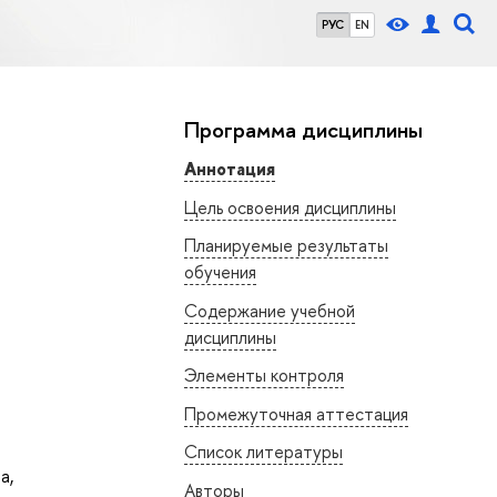
РУС
EN
Программа дисциплины
Аннотация
Цель освоения дисциплины
Планируемые результаты
обучения
Содержание учебной
дисциплины
Элементы контроля
Промежуточная аттестация
Список литературы
на
,
Авторы