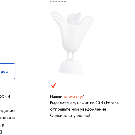
прос
ро- и
Нашли
опечатку
?
Выделите её, нажмите Ctrl+Enter и
отправьте нам уведомление.
ведение
Спасибо за участие!
как они
 а
В