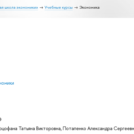
ая школа экономики»
Учебные курсы
Экономика
номики
Э
оцофана Татьяна Викторовна
,
Потапенко Александра Сергеев