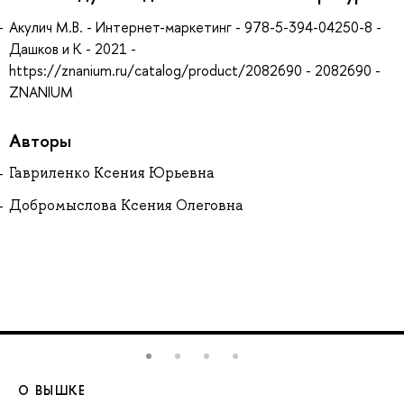
Акулич М.В. - Интернет-маркетинг - 978-5-394-04250-8 -
Дашков и К - 2021 -
https://znanium.ru/catalog/product/2082690 - 2082690 -
ZNANIUM
Авторы
Гавриленко Ксения Юрьевна
Добромыслова Ксения Олеговна
О ВЫШКЕ
О