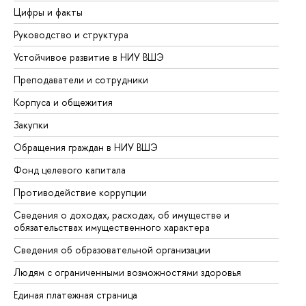
Цифры и факты
Ли
Руководство и структура
До
Устойчивое развитие в НИУ ВШЭ
Ол
Преподаватели и сотрудники
Пр
Корпуса и общежития
Вы
Закупки
Пр
Обращения граждан в НИУ ВШЭ
Ас
Фонд целевого капитала
До
Противодействие коррупции
Це
Сведения о доходах, расходах, об имуществе и
Би
обязательствах имущественного характера
Об
Сведения об образовательной организации
Об
Людям с ограниченными возможностями здоровья
Единая платежная страница