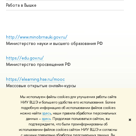
Работа в Вышке
http://www.minobrnauki.gov.ru/
Министерство науки и высшего образования РФ
https://edu.gov.ru/
Министерство просвещения РФ
https://elearning.hse.ru/mooc
Массовые открытые онлайн-курсы
Мы используем файлы cookies для улучшения работы сайта
НИУ ВШЭ и большего удобства его использования. Более
подробную информацию об использовании файлов cookies
© НИУ ВШЭ 1993–2026
Адреса и контакты
можно найти
здесь
, наши правила обработки персональных
Условия использования материалов
данных –
здесь
. Продолжая пользоваться сайтом, вы
✖
подтверждаете, что были проинформированы об
Политика конфиденциальности
использовании файлов cookies сайтом НИУ ВШЭ и согласны
Правила применения рекомендательных технологий в НИУ ВШЭ
с нашими правилами обработки персональных данных. Вы