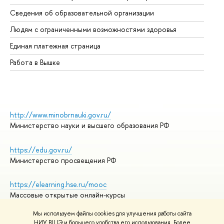
Об
Сведения об образовательной организации
Об
Людям с ограниченными возможностями здоровья
Единая платежная страница
Работа в Вышке
http://www.minobrnauki.gov.ru/
Министерство науки и высшего образования РФ
https://edu.gov.ru/
Министерство просвещения РФ
https://elearning.hse.ru/mooc
Массовые открытые онлайн-курсы
Мы используем файлы cookies для улучшения работы сайта
НИУ ВШЭ и большего удобства его использования. Более