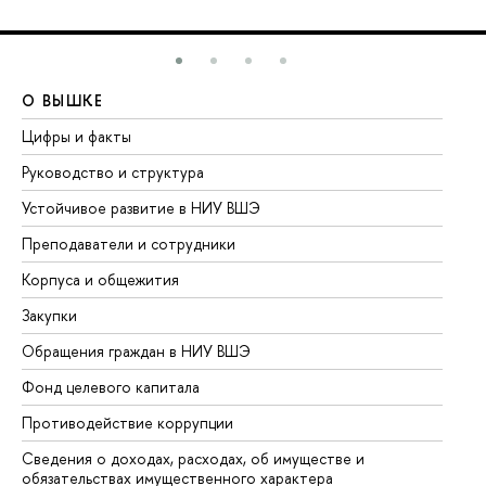
О ВЫШКЕ
О
Цифры и факты
Ли
Руководство и структура
До
Устойчивое развитие в НИУ ВШЭ
Ол
Преподаватели и сотрудники
Пр
Корпуса и общежития
Вы
Закупки
Пр
Обращения граждан в НИУ ВШЭ
Ас
Фонд целевого капитала
До
Противодействие коррупции
Це
Сведения о доходах, расходах, об имуществе и
Би
обязательствах имущественного характера