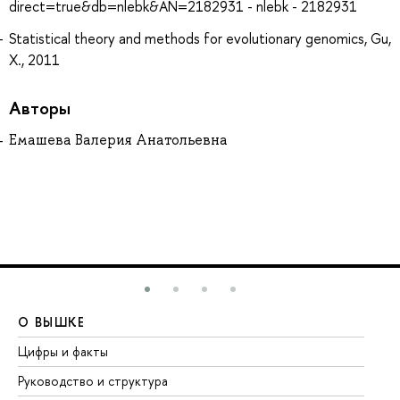
direct=true&db=nlebk&AN=2182931 - nlebk - 2182931
Statistical theory and methods for evolutionary genomics, Gu,
X., 2011
Авторы
Емашева Валерия Анатольевна
О ВЫШКЕ
О
Цифры и факты
Ли
Руководство и структура
До