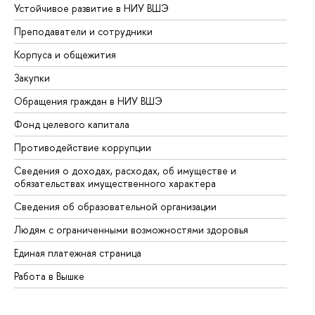
Устойчивое развитие в НИУ ВШЭ
Ол
Преподаватели и сотрудники
Пр
Корпуса и общежития
Вы
Закупки
Пр
Обращения граждан в НИУ ВШЭ
Ас
Фонд целевого капитала
До
Противодействие коррупции
Це
Сведения о доходах, расходах, об имуществе и
Би
обязательствах имущественного характера
Об
Сведения об образовательной организации
Об
Людям с ограниченными возможностями здоровья
Единая платежная страница
Работа в Вышке