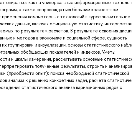
т опираться как на универсальные информационные технологи
программ, а также сопровождаться большим количеством
т применения компьютерных технологий в курсе значительное
ческих данных, включая официальную статистику, интерпрета
чаемых по результатам расчетов. В результате освоения дисц
анных и методов в экономике и социальной сфере, сущность
 их группировки и визуализации, основы статистического наб
егральных обобщающих показателей и индексов, Уметь:
ости и шкалы измерения, рассчитывать основные статистичес
нтерпретировать полученные результаты, строить и анализиро
ыки (приобрести опыт): поиска необходимой статистической
ов анализа к решению конкретных задач, расчета статистиче
проведения статистического анализа вариационных рядов с