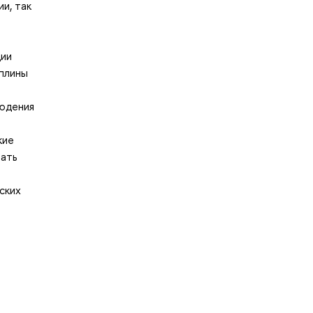
и, так
ции
иплины
людения
кие
вать
ских