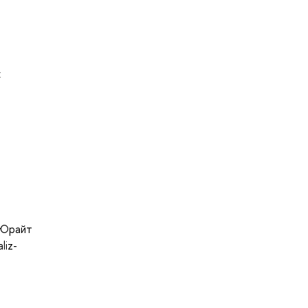
я
 Юрайт
liz-