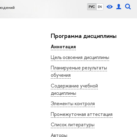
людений
РУС
EN
Программа дисциплины
Аннотация
Цель освоения дисциплины
Планируемые результаты
обучения
Содержание учебной
дисциплины
Элементы контроля
Промежуточная аттестация
Список литературы
Авторы