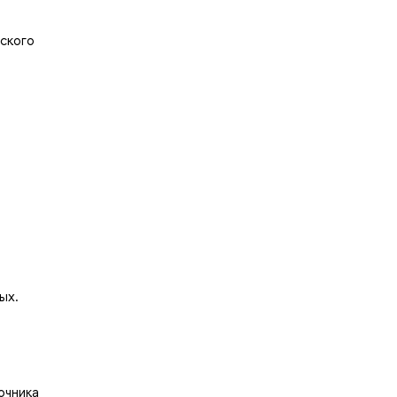
ского
ых.
очника