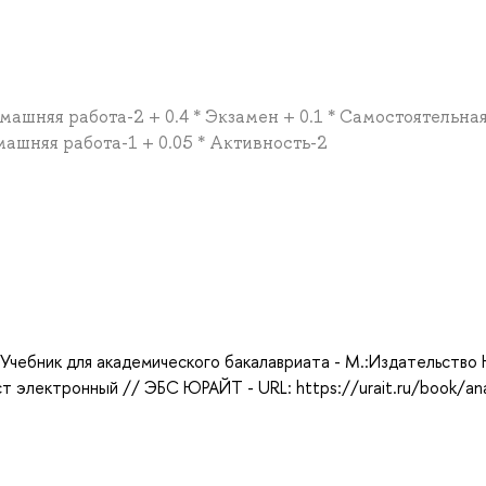
омашняя работа-2 + 0.4 * Экзамен + 0.1 * Самостоятельна
омашняя работа-1 + 0.05 * Активность-2
а
Учебник для академического бакалавриата - М.:Издательство
кст электронный // ЭБС ЮРАЙТ - URL: https://urait.ru/book/ana