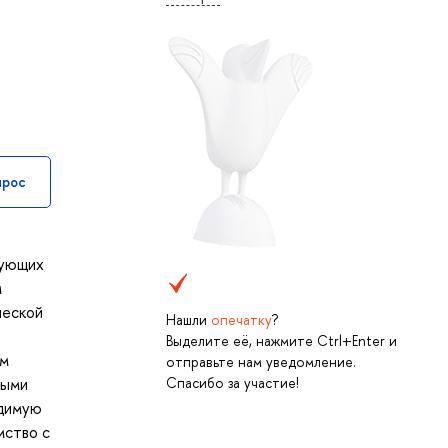
прос
рующих
м
ческой
Нашли
опечатку
?
Выделите её, нажмите Ctrl+Enter и
ом
отправьте нам уведомление.
Спасибо за участие!
ными
одимую
мство с