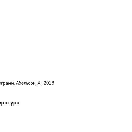
а
рамм, Абельсон, Х., 2018
ература