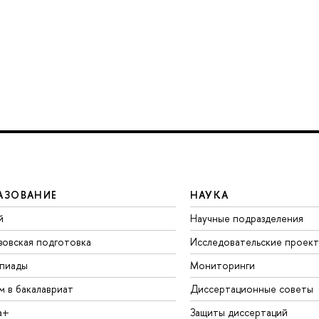
АЗОВАНИЕ
НАУКА
й
Научные подразделения
зовская подготовка
Исследовательские проек
пиады
Мониторинги
м в бакалавриат
Диссертационные советы
а+
Защиты диссертаций