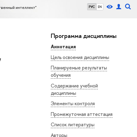
твенный интеллект"
РУС
EN
Программа дисциплины
Аннотация
Цель освоения дисциплины
"
Планируемые результаты
обучения
Содержание учебной
дисциплины
Элементы контроля
Промежуточная аттестация
Список литературы
Авторы