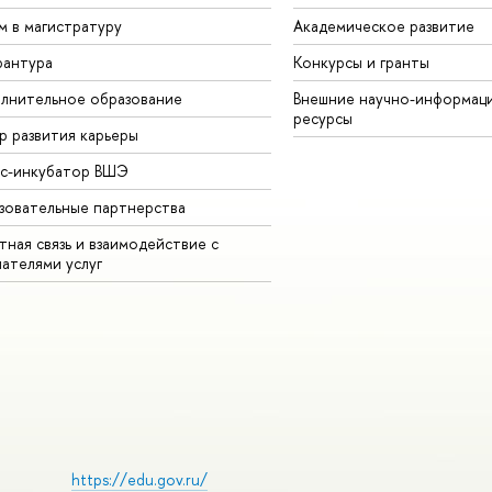
м в магистратуру
Академическое развитие
рантура
Конкурсы и гранты
лнительное образование
Внешние научно-информац
ресурсы
р развития карьеры
ес-инкубатор ВШЭ
зовательные партнерства
ная связь и взаимодействие с
чателями услуг
https://edu.gov.ru/