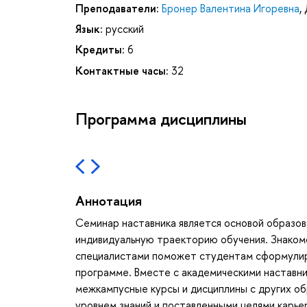
Преподаватели:
Бронер Валентина Игоревна
,
Язык:
русский
Кредиты:
6
Контактные часы:
32
Программа дисциплины
Аннотация
Семинар наставника является основой образов
индивидуальную траекторию обучения. Знакомс
специалистами поможет студентам сформулиров
программе. Вместе с академическими наставн
межкампусные курсы и дисциплины с других об
уровнем знаний и поставленными целями карье