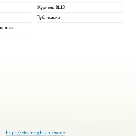
Журналы ВШЭ
Публикации
ионные
https://elearning.hse.ru/mooc