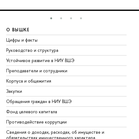
О ВЫШКЕ
О
Цифры и факты
Ли
Руководство и структура
До
Устойчивое развитие в НИУ ВШЭ
Ол
Преподаватели и сотрудники
Пр
Корпуса и общежития
Вы
Закупки
Пр
Обращения граждан в НИУ ВШЭ
Ас
Фонд целевого капитала
До
Противодействие коррупции
Це
Сведения о доходах, расходах, об имуществе и
Би
обязательствах имущественного характера