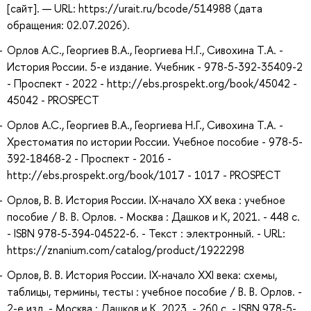
[сайт]. — URL: https://urait.ru/bcode/514988 (дата
обращения: 02.07.2026).
Орлов А.С., Георгиев В.А., Георгиева Н.Г., Сивохина Т.А. -
История России. 5-е издание. Учебник - 978-5-392-35409-2
- Проспект - 2022 - http://ebs.prospekt.org/book/45042 -
45042 - PROSPECT
Орлов А.С., Георгиев В.А., Георгиева Н.Г., Сивохина Т.А. -
Хрестоматия по истории России. Учебное пособие - 978-5-
392-18468-2 - Проспект - 2016 -
http://ebs.prospekt.org/book/1017 - 1017 - PROSPECT
Орлов, В. В. История России. IX-начало XX века : учебное
пособие / В. В. Орлов. - Москва : Дашков и К, 2021. - 448 с.
- ISBN 978-5-394-04522-6. - Текст : электронный. - URL:
https://znanium.com/catalog/product/1922298
Орлов, В. В. История России. IX-начало XXI века: схемы,
таблицы, термины, тесты : учебное пособие / В. В. Орлов. -
2-е изд. - Москва : Дашков и К, 2023. - 260 с. - ISBN 978-5-