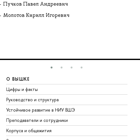
Пучков Павел Андреевич
Молотов Кирилл Игоревич
О ВЫШКЕ
О
Цифры и факты
Ли
Руководство и структура
До
Устойчивое развитие в НИУ ВШЭ
Ол
Преподаватели и сотрудники
Пр
Корпуса и общежития
Вы