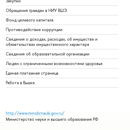
Закупки
Пр
Обращения граждан в НИУ ВШЭ
Ас
Фонд целевого капитала
До
Противодействие коррупции
Це
Сведения о доходах, расходах, об имуществе и
Би
обязательствах имущественного характера
Об
Сведения об образовательной организации
Об
Людям с ограниченными возможностями здоровья
Единая платежная страница
Работа в Вышке
http://www.minobrnauki.gov.ru/
Министерство науки и высшего образования РФ