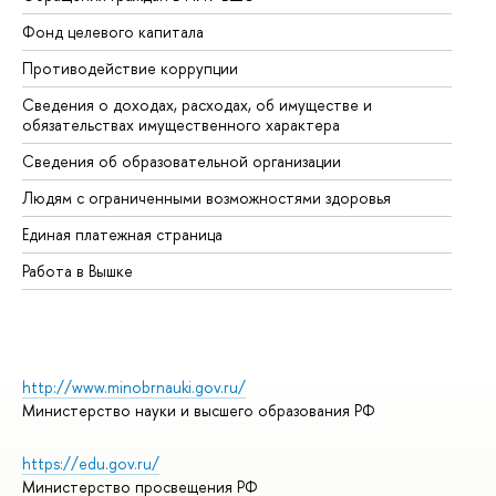
Фонд целевого капитала
До
Противодействие коррупции
Це
Сведения о доходах, расходах, об имуществе и
Би
обязательствах имущественного характера
Об
Сведения об образовательной организации
Об
Людям с ограниченными возможностями здоровья
Единая платежная страница
Работа в Вышке
http://www.minobrnauki.gov.ru/
Министерство науки и высшего образования РФ
https://edu.gov.ru/
Министерство просвещения РФ