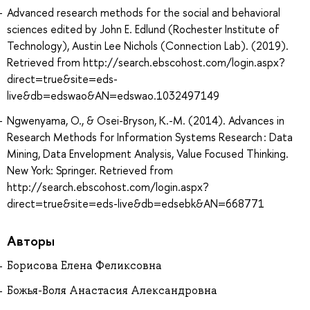
Advanced research methods for the social and behavioral
sciences edited by John E. Edlund (Rochester Institute of
Technology), Austin Lee Nichols (Connection Lab). (2019).
Retrieved from http://search.ebscohost.com/login.aspx?
direct=true&site=eds-
live&db=edswao&AN=edswao.1032497149
Ngwenyama, O., & Osei-Bryson, K.-M. (2014). Advances in
Research Methods for Information Systems Research : Data
Mining, Data Envelopment Analysis, Value Focused Thinking.
New York: Springer. Retrieved from
http://search.ebscohost.com/login.aspx?
direct=true&site=eds-live&db=edsebk&AN=668771
Авторы
Борисова Елена Феликсовна
Божья-Воля Анастасия Александровна