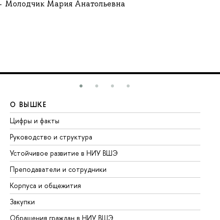
Молодчик Мария Анатольевна
О ВЫШКЕ
О
Цифры и факты
Ли
Руководство и структура
До
Устойчивое развитие в НИУ ВШЭ
Ол
Преподаватели и сотрудники
Пр
Корпуса и общежития
Вы
Закупки
Пр
Обращения граждан в НИУ ВШЭ
Ас