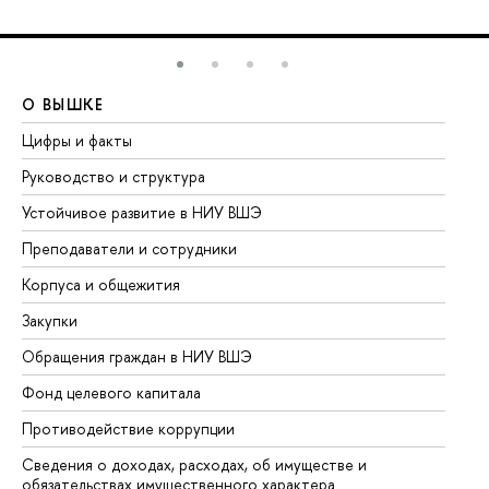
О ВЫШКЕ
О
Цифры и факты
Ли
Руководство и структура
До
Устойчивое развитие в НИУ ВШЭ
Ол
Преподаватели и сотрудники
Пр
Корпуса и общежития
Вы
Закупки
Пр
Обращения граждан в НИУ ВШЭ
Ас
Фонд целевого капитала
До
Противодействие коррупции
Це
Сведения о доходах, расходах, об имуществе и
Би
обязательствах имущественного характера