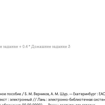
е задание + 0.4 * Домашнее задание 3
а
бное пособие / Б. М. Верников, А. М. Шур. — Екатеринбург : ЕА
екст : электронный // Лань : электронно-библиотечная систе
 обращения: 00.00.0000). — Режим доступа: для авториз.