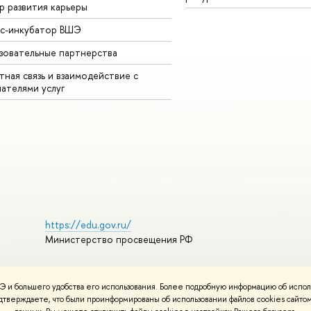
р развития карьеры
ес-инкубатор ВШЭ
зовательные партнерства
ная связь и взаимодействие с
чателями услуг
https://edu.gov.ru/
Министерство просвещения РФ
 и большего удобства его использования. Более подробную информацию об испол
пользования материалов
Политика конфиденциальности
подтверждаете, что были проинформированы об использовании файлов cookies сай