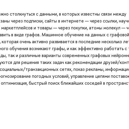
жно столкнуться с данными, в которых известны связи между
заны через подписки, сайты в интернете — через ссылки, нау
и маркетплейсов и товары — через покупки, атомы молекул — 
авить в виде графов. Машинное обучение на данных с графово
, которая очень активно развивается в последние несколько лет
ного обучения возникают графы, и как эффективно работать с
оды, так и различные варианты современных графовых нейрон
уются для решения таких задач как рекомендации друзей/кон
 социальных/транзакционных сетях, показ рекламы, информац
огнозирование погодных условий, управление цепями поставок
 оптимизация, быстрый поиск ближайших соседей в пространс