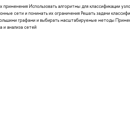
х применения Использовать алгоритмы для классификации узло
онные сети и понимать их ограничения Решать задачи классиф
 большими графами и выбирать масштабируемые методы Приме
а и анализа сетей