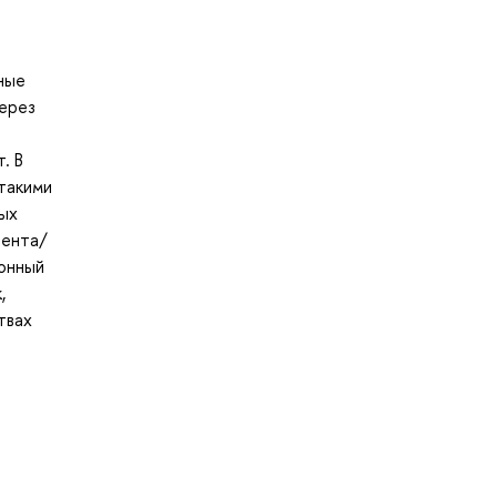
чные
через
й
. В
 такими
ных
тента/
ионный
,
твах