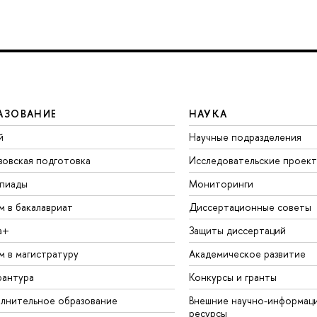
АЗОВАНИЕ
НАУКА
й
Научные подразделения
зовская подготовка
Исследовательские проек
пиады
Мониторинги
м в бакалавриат
Диссертационные советы
а+
Защиты диссертаций
м в магистратуру
Академическое развитие
рантура
Конкурсы и гранты
лнительное образование
Внешние научно-информац
ресурсы