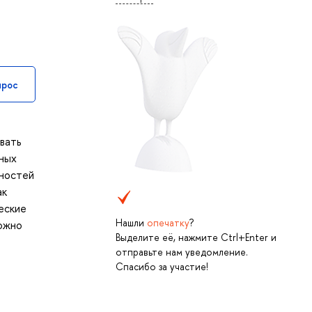
прос
вать
жных
жностей
ак
еские
Нашли
опечатку
?
ожно
Выделите её, нажмите Ctrl+Enter и
отправьте нам уведомление.
Спасибо за участие!