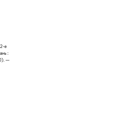
 2-е
ань :
0). —