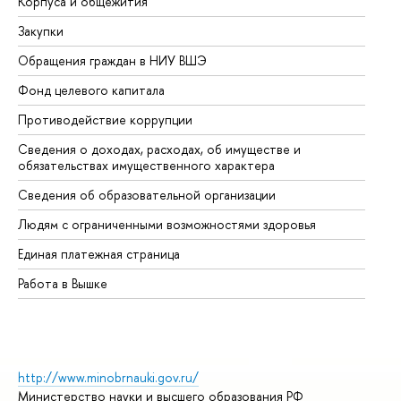
Корпуса и общежития
Вы
Закупки
Пр
Обращения граждан в НИУ ВШЭ
Ас
Фонд целевого капитала
До
Противодействие коррупции
Це
Сведения о доходах, расходах, об имуществе и
Би
обязательствах имущественного характера
Об
Сведения об образовательной организации
Об
Людям с ограниченными возможностями здоровья
Единая платежная страница
Работа в Вышке
http://www.minobrnauki.gov.ru/
Министерство науки и высшего образования РФ