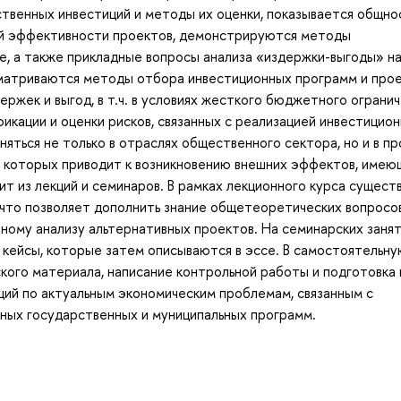
твенных инвестиций и методы их оценки, показывается общно
ой эффективности проектов, демонстрируются методы
е, а также прикладные вопросы анализа «издержки-выгоды» н
сматриваются методы отбора инвестиционных программ и про
ржек и выгод, в т.ч. в условиях жесткого бюджетного огранич
кации и оценки рисков, связанных с реализацией инвестицио
яться не только в отраслях общественного сектора, но и в п
я которых приводит к возникновению внешних эффектов, имею
т из лекций и семинаров. В рамках лекционного курса сущест
 что позволяет дополнить знание общетеоретических вопросо
ному анализу альтернативных проектов. На семинарских заня
 кейсы, которые затем описываются в эссе. В самостоятельн
ого материала, написание контрольной работы и подготовка 
аций по актуальным экономическим проблемам, связанным с
ных государственных и муниципальных программ.