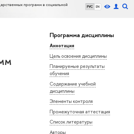
дарственных программ в социальной
РУС
EN
Программа дисциплины
Аннотация
Цель освоения дисциплины
амм
Планируемые результаты
обучения
Содержание учебной
дисциплины
Элементы контроля
Промежуточная аттестация
Список литературы
Авторы