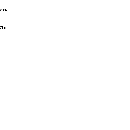
сть,
ть,