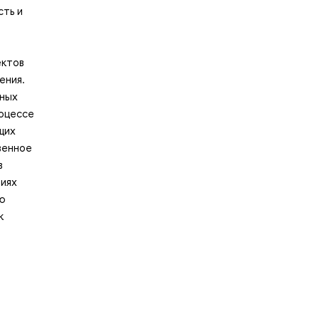
сть и
а
ектов
ения.
нных
роцессе
щих
венное
в
тиях
ую
к