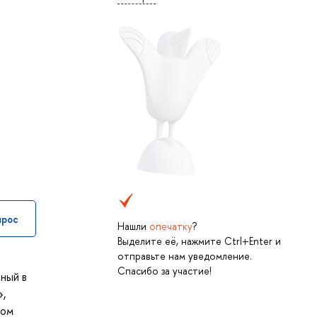
прос
Нашли
опечатку
?
Выделите её, нажмите Ctrl+Enter и
отправьте нам уведомление.
Спасибо за участие!
ный в
»,
ном