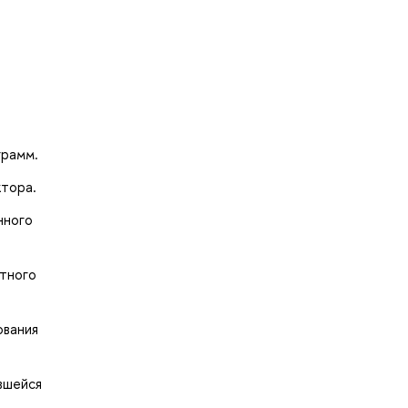
грамм.
ктора.
нного
тного
ования
вшейся