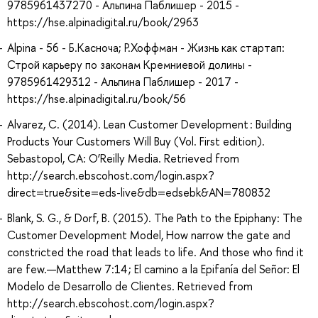
9785961437270 - Альпина Паблишер - 2015 -
https://hse.alpinadigital.ru/book/2963
Alpina - 56 - Б.Касноча; Р.Хоффман - Жизнь как стартап:
Строй карьеру по законам Кремниевой долины -
9785961429312 - Альпина Паблишер - 2017 -
https://hse.alpinadigital.ru/book/56
Alvarez, C. (2014). Lean Customer Development : Building
Products Your Customers Will Buy (Vol. First edition).
Sebastopol, CA: O’Reilly Media. Retrieved from
http://search.ebscohost.com/login.aspx?
direct=true&site=eds-live&db=edsebk&AN=780832
Blank, S. G., & Dorf, B. (2015). The Path to the Epiphany: The
Customer Development Model, How narrow the gate and
constricted the road that leads to life. And those who find it
are few.—Matthew 7:14 ; El camino a la Epifanía del Señor: El
Modelo de Desarrollo de Clientes. Retrieved from
http://search.ebscohost.com/login.aspx?