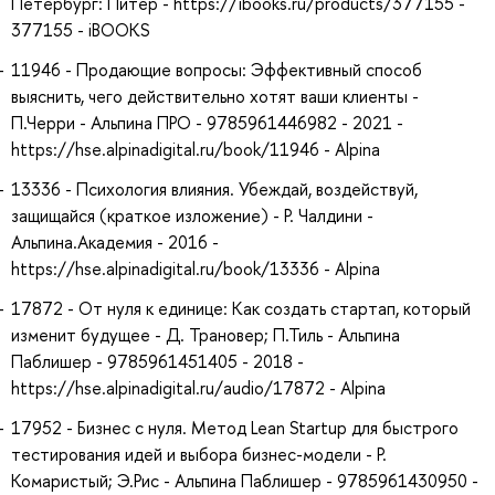
Петербург: Питер - https://ibooks.ru/products/377155 -
377155 - iBOOKS
11946 - Продающие вопросы: Эффективный способ
выяснить, чего действительно хотят ваши клиенты -
П.Черри - Альпина ПРО - 9785961446982 - 2021 -
https://hse.alpinadigital.ru/book/11946 - Alpina
13336 - Психология влияния. Убеждай, воздействуй,
защищайся (краткое изложение) - Р. Чалдини -
Альпина.Академия - 2016 -
https://hse.alpinadigital.ru/book/13336 - Alpina
17872 - От нуля к единице: Как создать стартап, который
изменит будущее - Д. Трановер; П.Тиль - Альпина
Паблишер - 9785961451405 - 2018 -
https://hse.alpinadigital.ru/audio/17872 - Alpina
17952 - Бизнес с нуля. Метод Lean Startup для быстрого
тестирования идей и выбора бизнес-модели - Р.
Комаристый; Э.Рис - Альпина Паблишер - 9785961430950 -