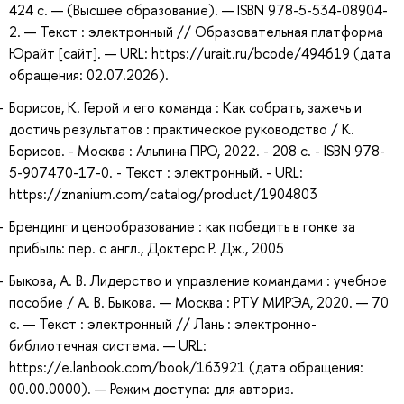
424 с. — (Высшее образование). — ISBN 978-5-534-08904-
2. — Текст : электронный // Образовательная платформа
Юрайт [сайт]. — URL: https://urait.ru/bcode/494619 (дата
обращения: 02.07.2026).
Борисов, К. Герой и его команда : Как собрать, зажечь и
достичь результатов : практическое руководство / К.
Борисов. - Москва : Альпина ПРО, 2022. - 208 с. - ISBN 978-
5-907470-17-0. - Текст : электронный. - URL:
https://znanium.com/catalog/product/1904803
Брендинг и ценообразование : как победить в гонке за
прибыль: пер. с англ., Доктерс Р. Дж., 2005
Быкова, А. В. Лидерство и управление командами : учебное
пособие / А. В. Быкова. — Москва : РТУ МИРЭА, 2020. — 70
с. — Текст : электронный // Лань : электронно-
библиотечная система. — URL:
https://e.lanbook.com/book/163921 (дата обращения:
00.00.0000). — Режим доступа: для авториз.