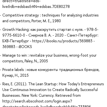
direct=true&site=eds-
live&db=edsbas&AN=edsbas.7DE80278
Competitive strategy : techniques for analyzing industries
and competitors, Porter, M. E., 1980
Growth Hacking: как раскрутить стартап с нуля. - 978-5-
9775-6610-0 - Смирнов В. А. - 2020 - Санкт-Петербург:
БХВ-Петербург - https://ibooks.ru/products/369883 -
369883 - iBOOKS
Manage to win : revitalize your business, wrong-foot your
competitors, Paley, N., 2005
Private labels : новые конкуренты традиционных брендов,
Кумар, Н., 2015
Ries, E. (2011). The Lean Startup : How Today’s Entrepreneurs
Use Continuous Innovation to Create Radically Successful
Businesses. New York: Currency. Retrieved from
http://search.ebscohost.com/login.aspx?
direct=true&site=eds-live&db=edsebk&AN=733896