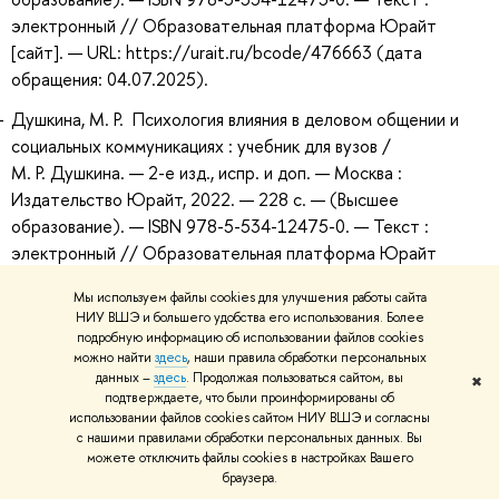
электронный // Образовательная платформа Юрайт
[сайт]. — URL: https://urait.ru/bcode/476663 (дата
обращения: 04.07.2025).
Душкина, М. Р. Психология влияния в деловом общении и
социальных коммуникациях : учебник для вузов /
М. Р. Душкина. — 2-е изд., испр. и доп. — Москва :
Издательство Юрайт, 2022. — 228 с. — (Высшее
образование). — ISBN 978-5-534-12475-0. — Текст :
электронный // Образовательная платформа Юрайт
[сайт]. — URL: https://urait.ru/bcode/496320 (дата
Мы используем файлы cookies для улучшения работы сайта
обращения: 02.07.2026).
НИУ ВШЭ и большего удобства его использования. Более
подробную информацию об использовании файлов cookies
Душкина, М. Р. Психология влияния в деловом общении и
можно найти
здесь
, наши правила обработки персональных
социальных коммуникациях : учебник для вузов /
данных –
здесь
. Продолжая пользоваться сайтом, вы
✖
М. Р. Душкина. — 2-е изд., испр. и доп. — Москва :
подтверждаете, что были проинформированы об
использовании файлов cookies сайтом НИУ ВШЭ и согласны
Издательство Юрайт, 2023. — 228 с. — (Высшее
с нашими правилами обработки персональных данных. Вы
образование). — ISBN 978-5-534-12475-0. — Текст :
можете отключить файлы cookies в настройках Вашего
электронный // Образовательная платформа Юрайт
браузера.