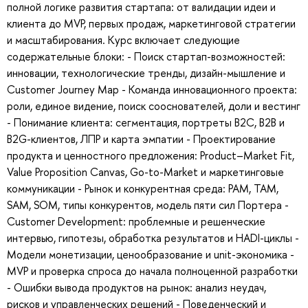
полной логике развития стартапа: от валидации идеи и
клиента до MVP, первых продаж, маркетинговой стратегии
и масштабирования. Курс включает следующие
содержательные блоки: - Поиск стартап-возможностей:
инновации, технологические тренды, дизайн-мышление и
Customer Journey Map - Команда инновационного проекта:
роли, единое видение, поиск сооснователей, доли и вестинг
- Понимание клиента: сегментация, портреты B2C, B2B и
B2G-клиентов, ЛПР и карта эмпатии - Проектирование
продукта и ценностного предложения: Product–Market Fit,
Value Proposition Canvas, Go-to-Market и маркетинговые
коммуникации - Рынок и конкурентная среда: PAM, TAM,
SAM, SOM, типы конкурентов, модель пяти сил Портера -
Customer Development: проблемные и решенческие
интервью, гипотезы, обработка результатов и HADI-циклы -
Модели монетизации, ценообразование и unit-экономика -
MVP и проверка спроса до начала полноценной разработки
- Ошибки вывода продуктов на рынок: анализ неудач,
рисков и управленческих решений - Поведенческий и