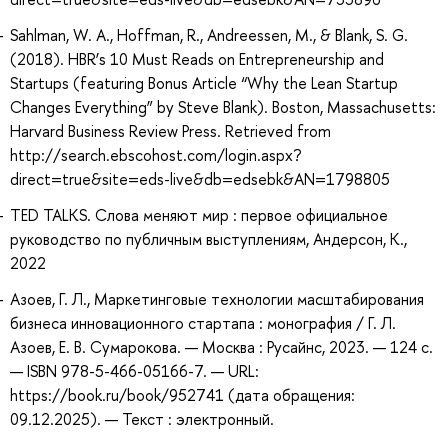
Sahlman, W. A., Hoffman, R., Andreessen, M., & Blank, S. G.
(2018). HBR’s 10 Must Reads on Entrepreneurship and
Startups (featuring Bonus Article “Why the Lean Startup
Changes Everything” by Steve Blank). Boston, Massachusetts:
Harvard Business Review Press. Retrieved from
http://search.ebscohost.com/login.aspx?
direct=true&site=eds-live&db=edsebk&AN=1798805
TED TALKS. Слова меняют мир : первое официальное
руководство по публичным выступлениям, Андерсон, К.,
2022
Азоев, Г. Л., Маркетинговые технологии масштабирования
бизнеса инновационного стартапа : монография / Г. Л.
Азоев, Е. В. Сумарокова. — Москва : Русайнс, 2023. — 124 с.
— ISBN 978-5-466-05166-7. — URL:
https://book.ru/book/952741 (дата обращения:
09.12.2025). — Текст : электронный.