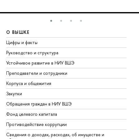
О ВЫШКЕ
О
Цифры и факты
Ли
Руководство и структура
До
Устойчивое развитие в НИУ ВШЭ
Ол
Преподаватели и сотрудники
Пр
Корпуса и общежития
Вы
Закупки
Пр
Обращения граждан в НИУ ВШЭ
Ас
Фонд целевого капитала
До
Противодействие коррупции
Це
Сведения о доходах, расходах, об имуществе и
Би