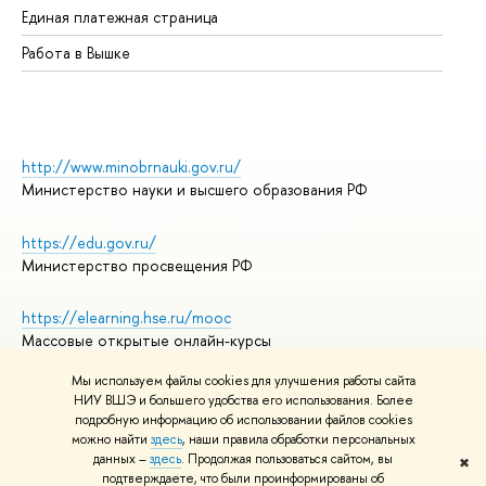
Единая платежная страница
Работа в Вышке
http://www.minobrnauki.gov.ru/
Министерство науки и высшего образования РФ
https://edu.gov.ru/
Министерство просвещения РФ
https://elearning.hse.ru/mooc
Массовые открытые онлайн-курсы
Мы используем файлы cookies для улучшения работы сайта
НИУ ВШЭ и большего удобства его использования. Более
подробную информацию об использовании файлов cookies
© НИУ ВШЭ 1993–2026
Адреса и контакты
можно найти
здесь
, наши правила обработки персональных
Условия использования материалов
данных –
здесь
. Продолжая пользоваться сайтом, вы
✖
подтверждаете, что были проинформированы об
Политика конфиденциальности