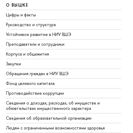
О ВЫШКЕ
О
Цифры и факты
Ли
Руководство и структура
До
Устойчивое развитие в НИУ ВШЭ
Ол
Преподаватели и сотрудники
Пр
Корпуса и общежития
Вы
Закупки
Пр
Обращения граждан в НИУ ВШЭ
Ас
Фонд целевого капитала
До
Противодействие коррупции
Це
Сведения о доходах, расходах, об имуществе и
Би
обязательствах имущественного характера
Об
Сведения об образовательной организации
Об
Людям с ограниченными возможностями здоровья