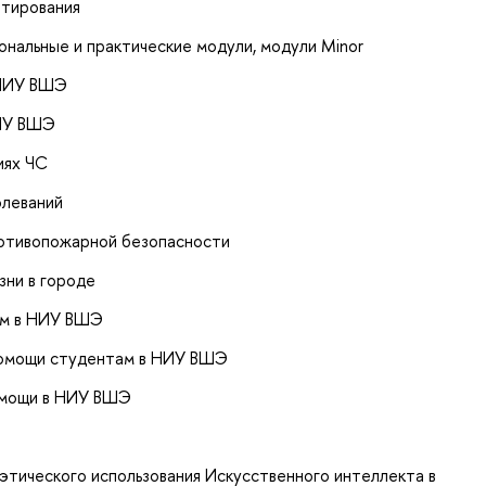
итирования
нальные и практические модули, модули Minor
 НИУ ВШЭ
НИУ ВШЭ
иях ЧС
олеваний
ротивопожарной безопасности
зни в городе
ам в НИУ ВШЭ
помощи студентам в НИУ ВШЭ
омощи в НИУ ВШЭ
и
этического использования Искусственного интеллекта в