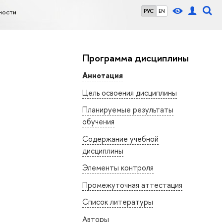
ности
РУС
EN
Программа дисциплины
Аннотация
Цель освоения дисциплины
Планируемые результаты
обучения
Содержание учебной
дисциплины
Элементы контроля
Промежуточная аттестация
Список литературы
Авторы