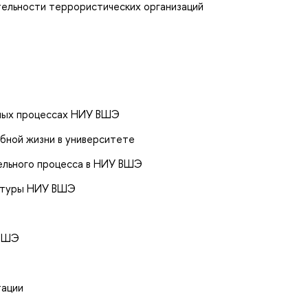
тельности террористических организаций
ных процессах НИУ ВШЭ
бной жизни в университете
ельного процесса в НИУ ВШЭ
уктуры НИУ ВШЭ
 ВШЭ
тации