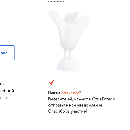
прос
нты
учебной
Нашли
опечатку
?
йных
Выделите её, нажмите Ctrl+Enter и
отправьте нам уведомление.
Спасибо за участие!