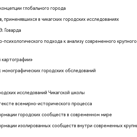
концепции глобального города
 применявшихся в чикагских городских исследованиях
. Говарда
-психологического подхода к анализу современного крупного
й картографии»
 монографических городских обследований
родских исследований Чикагской школы
нтексте всемирно-исторического процесса
ормации городских сообществ в современном мире
ормации изолированных сообществ внутри современных крупн