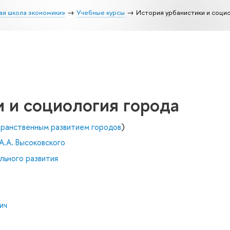
ая школа экономики»
Учебные курсы
История урбанистики и соци
 и социология города
транственным развитием городов
)
А.А. Высоковского
льного развития
ич