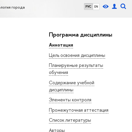
ология города
РУС
EN
Программа дисциплины
Аннотация
Цель освоения дисциплины
Планируемые результаты
обучения
Содержание учебной
дисциплины
Элементы контроля
Промежуточная аттестация
Список литературы
Авторы