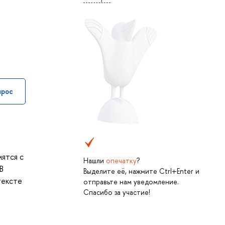
прос
мятся с
Нашли
опечатку
?
В
Выделите её, нажмите Ctrl+Enter и
тексте
отправьте нам уведомление.
Спасибо за участие!