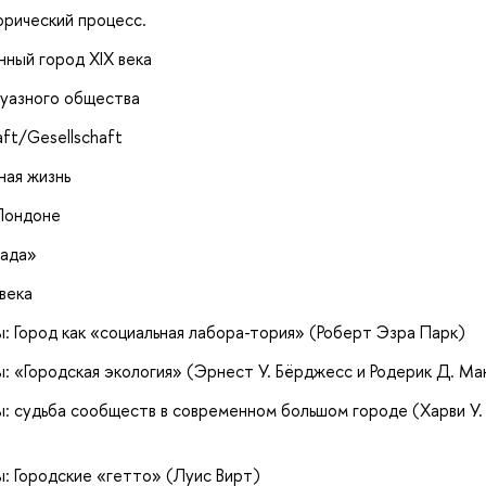
орический процесс.
ный город XIX века
жуазного общества
ft/Gesellschaft
ная жизнь
 Лондоне
сада»
 века
ы: Город как «социальная лабора-тория» (Роберт Эзра Парк)
ы: «Городская экология» (Эрнест У. Бёрджесс и Родерик Д. Ма
ы: судьба сообществ в современном большом городе (Харви У.
ы: Городские «гетто» (Луис Вирт)