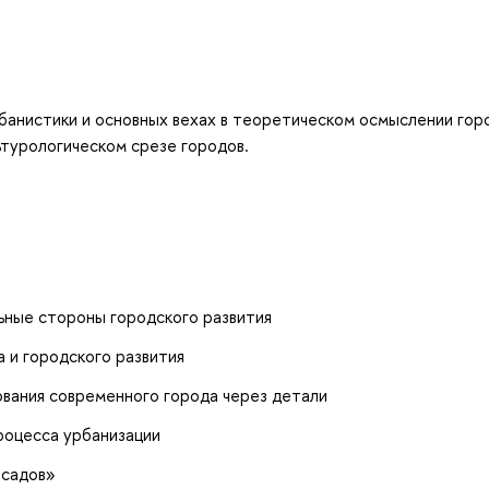
банистики и основных вехах в теоретическом осмыслении гор
ьтурологическом срезе городов.
ьные стороны городского развития
 и городского развития
ования современного города через детали
роцесса урбанизации
-садов»