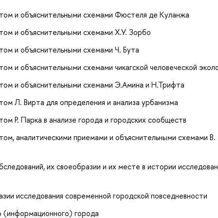
атом и объяснительными схемами Фюстеля де Куланжа
том и объяснительными схемами Х.У. Зорбо
том и объяснительными схемами Ч. Бута
том и объяснительными схемами чикагской человеческой экол
том и объяснительными схемами Э.Амина и Н.Трифта
ом Л. Вирта для определения и анализа урбанизма
ом Р. Парка в анализе города и городских сообществ
том, аналитическими приемами и объяснительными схемами В.
следований, их своеобразии и их месте в истории исследова
азии исследования современной городской повседневности
о (информационного) города