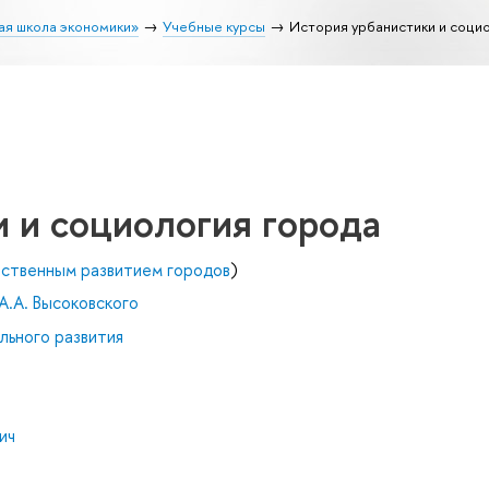
ая школа экономики»
Учебные курсы
История урбанистики и соци
 и социология города
нственным развитием городов
)
А.А. Высоковского
льного развития
ич