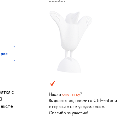
прос
мятся с
Нашли
опечатку
?
В
Выделите её, нажмите Ctrl+Enter и
тексте
отправьте нам уведомление.
Спасибо за участие!