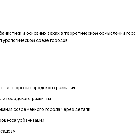
банистики и основных вехах в теоретическом осмыслении гор
ьтурологическом срезе городов.
ьные стороны городского развития
 и городского развития
ования современного города через детали
роцесса урбанизации
-садов»