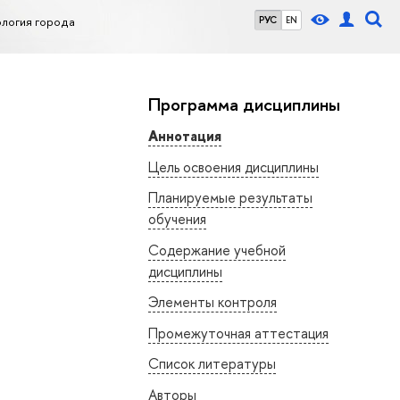
ология города
РУС
EN
Программа дисциплины
Аннотация
Цель освоения дисциплины
Планируемые результаты
обучения
Содержание учебной
дисциплины
Элементы контроля
Промежуточная аттестация
Список литературы
Авторы