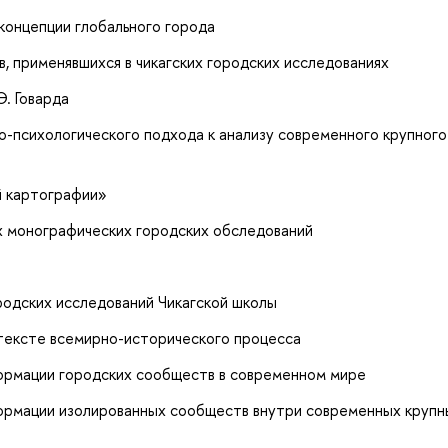
концепции глобального города
 применявшихся в чикагских городских исследованиях
. Говарда
-психологического подхода к анализу современного крупного
й картографии»
 монографических городских обследований
родских исследований Чикагской школы
нтексте всемирно-исторического процесса
ормации городских сообществ в современном мире
ормации изолированных сообществ внутри современных крупн