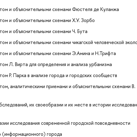
атом и объяснительными схемами Фюстеля де Куланжа
том и объяснительными схемами Х.У. Зорбо
том и объяснительными схемами Ч. Бута
том и объяснительными схемами чикагской человеческой экол
том и объяснительными схемами Э.Амина и Н.Трифта
ом Л. Вирта для определения и анализа урбанизма
ом Р. Парка в анализе города и городских сообществ
том, аналитическими приемами и объяснительными схемами В.
следований, их своеобразии и их месте в истории исследова
азии исследования современной городской повседневности
о (информационного) города