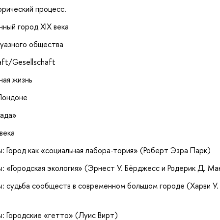
орический процесс.
ный город XIX века
жуазного общества
ft/Gesellschaft
ная жизнь
 Лондоне
сада»
 века
ы: Город как «социальная лабора-тория» (Роберт Эзра Парк)
ы: «Городская экология» (Эрнест У. Бёрджесс и Родерик Д. Ма
ы: судьба сообществ в современном большом городе (Харви У.
ы: Городские «гетто» (Луис Вирт)