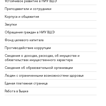
Устойчивое развитие в НИУ ВШЭ
Ол
Преподаватели и сотрудники
Пр
Корпуса и общежития
Вы
Закупки
Пр
Обращения граждан в НИУ ВШЭ
Ас
Фонд целевого капитала
До
Противодействие коррупции
Це
Сведения о доходах, расходах, об имуществе и
Би
обязательствах имущественного характера
Об
Сведения об образовательной организации
Об
Людям с ограниченными возможностями здоровья
Единая платежная страница
Работа в Вышке