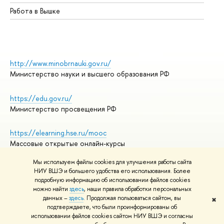
Работа в Вышке
http://www.minobrnauki.gov.ru/
Министерство науки и высшего образования РФ
https://edu.gov.ru/
Министерство просвещения РФ
https://elearning.hse.ru/mooc
Массовые открытые онлайн-курсы
Мы используем файлы cookies для улучшения работы сайта
НИУ ВШЭ и большего удобства его использования. Более
подробную информацию об использовании файлов cookies
© НИУ ВШЭ 1993–2026
Адреса и контакты
можно найти
здесь
, наши правила обработки персональных
Условия использования материалов
данных –
здесь
. Продолжая пользоваться сайтом, вы
✖
подтверждаете, что были проинформированы об
Политика конфиденциальности
использовании файлов cookies сайтом НИУ ВШЭ и согласны
Правила применения рекомендательных технологий в НИУ ВШЭ