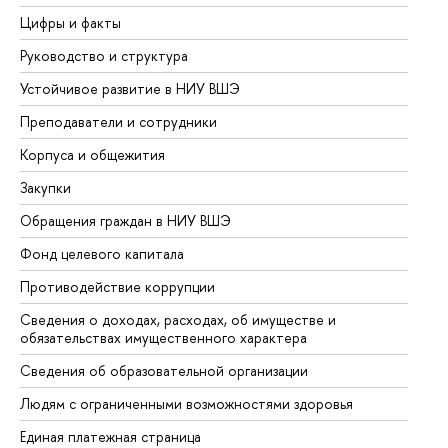
Цифры и факты
Ли
Руководство и структура
До
Устойчивое развитие в НИУ ВШЭ
Ол
Преподаватели и сотрудники
Пр
Корпуса и общежития
Вы
Закупки
Пр
Обращения граждан в НИУ ВШЭ
Ас
Фонд целевого капитала
До
Противодействие коррупции
Це
Сведения о доходах, расходах, об имуществе и
Би
обязательствах имущественного характера
Об
Сведения об образовательной организации
Об
Людям с ограниченными возможностями здоровья
Единая платежная страница