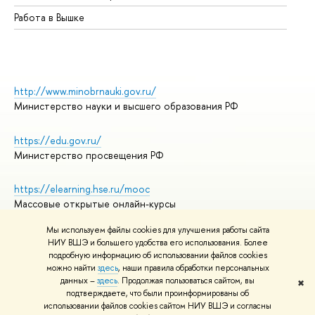
Работа в Вышке
http://www.minobrnauki.gov.ru/
Министерство науки и высшего образования РФ
https://edu.gov.ru/
Министерство просвещения РФ
https://elearning.hse.ru/mooc
Массовые открытые онлайн-курсы
Мы используем файлы cookies для улучшения работы сайта
НИУ ВШЭ и большего удобства его использования. Более
подробную информацию об использовании файлов cookies
© НИУ ВШЭ 1993–2026
Адреса и контакты
можно найти
здесь
, наши правила обработки персональных
Условия использования материалов
данных –
здесь
. Продолжая пользоваться сайтом, вы
✖
подтверждаете, что были проинформированы об
Политика конфиденциальности
использовании файлов cookies сайтом НИУ ВШЭ и согласны
Правила применения рекомендательных технологий в НИУ ВШЭ