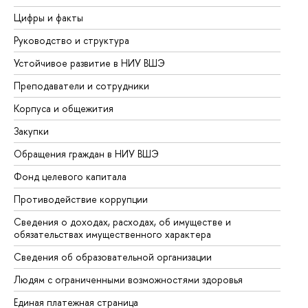
Цифры и факты
Ли
Руководство и структура
До
Устойчивое развитие в НИУ ВШЭ
Ол
Преподаватели и сотрудники
Пр
Корпуса и общежития
Вы
Закупки
Пр
Обращения граждан в НИУ ВШЭ
Ас
Фонд целевого капитала
До
Противодействие коррупции
Це
Сведения о доходах, расходах, об имуществе и
Би
обязательствах имущественного характера
Об
Сведения об образовательной организации
Об
Людям с ограниченными возможностями здоровья
Единая платежная страница